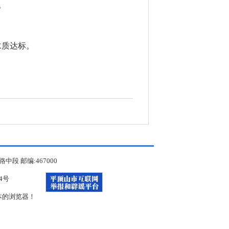
。
水质
达标。
 邮编:467000
34号
本的浏览器！