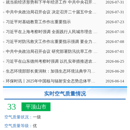
就当前经济形势和下半年经济工作 中共中央召开党外人士座谈会 习近平主持并发表重要讲话
2026-07-31
中共中央政治局召开会议 决定召开二十届五中全会 分析研究当前经济形势和经济工作 中共中央总书记习近平主持会议
2026-07-31
习近平对基础教育工作作出重要指示
2026-07-23
习近平在上海考察时强调 全面践行人民城市理念 高质量推进城市更新
2026-07-16
习近平对防汛救灾工作作出重要指示强调 要全力组织抢险救援、伤员救治、群众安置 扎实做好防灾救灾各项工作 确保人民群众生命财产安全
2026-07-08
中共中央政治局召开会议 研究部署防汛抗旱工作 中共中央总书记习近平主持会议
2026-07-01
习近平在山东德州考察时强调 以扎实举措推进农业农村现代化 用勤劳和智慧创造更加美好生活
2026-06-25
生态环境部部长黄润秋：加强生态环境法典学习贯彻 在法治轨道上全面推进美丽中国建设
2026-06-20
环保时讯丨2025年中国核与辐射安全态势总体平稳（中国新闻网）
2026-06-14
实时空气质量情况
33
平顶山市
空气质量状况：
一级
空气质量等级：
优