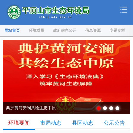
网站首页
环境质量
政府信息公开
信息资源
专题专栏
典护黄河安澜共绘生态中原
国家生态环境保护专家委员会全体会议在京举行
习近平在二十届中央纪委五次全会上发表重要讲话
万里同心，共护黄河｜黄河流域九省（区）生态环境志愿服务联动活动年度总结暨轮值交接工作会议在济南举行
环境要闻
市局动态
县区动态
公示公告