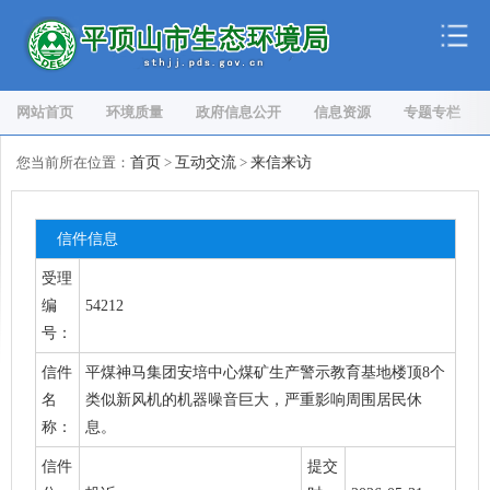
网站首页
环境质量
政府信息公开
信息资源
专题专栏
您当前所在位置：
首页
>
互动交流
>
来信来访
信件信息
受理
编
54212
号：
信件
平煤神马集团安培中心煤矿生产警示教育基地楼顶8个
名
类似新风机的机器噪音巨大，严重影响周围居民休
称：
息。
信件
提交