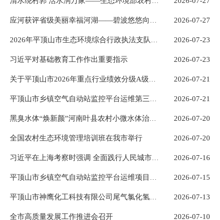
2026-07-27
清水绕村郭 活水润万家——生态环境部农村生态环境管理培训班叶县实践教学交流侧记
2026-07-27
应河获评省级美丽幸福河湖——碧波悠悠向东流 两岸烟火处处新
2026-07-23
2026年平顶山市生态环境综合行政执法支队第二季度排污单位抽查公示
习近平对基础教育工作作出重要指示
2026-07-23
2026-07-21
关于平顶山市2026年重点行业绩效分级A级、B级和绩效引领性企业评定结果的公示
2026-07-21
平顶山市乡镇空气自动站监控平台运维第三方服务项目竞争性谈判成交结果公示
2026-07-20
黑臭水体“焕新颜”河南叶县农村小微水体治理赋能乡村振兴
全国农村生态环境管理培训班在我市举行
2026-07-20
2026-07-16
习近平在上海考察时强调 全面践行人民城市理念 高质量推进城市更新
2026-07-15
平顶山市乡镇空气自动站监控平台运维项目采购公告
2026-07-13
平顶山市神鹰化工科技有限公司尾气氯化氢综合利用技改项目环境影响报告书拟批准公示
全市高质量发展工作推进会召开
2026-07-10