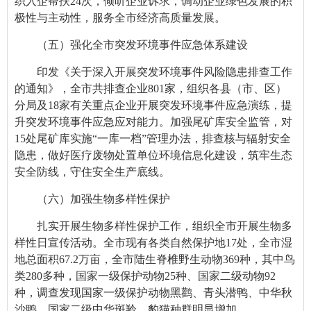
织入企帮扶24次，倾听企业诉求，调动企业绿色发展的积
极性与主动性，服务全市经济高质量发展。
（五）强化全市突发环境事件应急体系建设
印发《关于深入开展突发环境事件风险隐患排查工作
的通知》，全市共排查企业801家，组织各县（市、区）
分局及18家有关重点企业开展突发环境事件应急演练，提
升突发环境事件应急应对能力。
加强尾矿库安全监管，对
15处尾矿库实施“一库一档”管理办法，排查核与辐射安全
隐患，做好医疗废物处置单位环境信息化建设，筑牢生态
安全防线，守住安全生产底线。
（六）
加强生物多样性保护
扎实开展生物多样性保护工作，组织全市开展生物多
样性日宣传活动。全市现有各类自然保护地17处，全市湿
地总面积67.2万亩，全市陆生脊椎野生动物369种，其中鸟
类280多种，国家一级保护动物25种、国家二级动物92
种，调查发现国家一级保护动物黑鹳、青头潜鸭、中华秋
沙鸭，国家二级中华斑羚、豹猫种群明显增加。