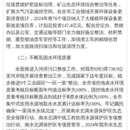
垃圾焚烧炉窑提标治理、矿山生态环境综合整治等任务，
扩展大气污染减排空间。在全市工业领域开展环保设备更
新排查统计，2024年将76个项目纳入了大规模环保设备更
新改造项目库，计划总投资147.4亿元。配合控尘办、禁烧
办以及公安、交通运输等部门全力做好扬尘整治、秸秆禁
烧、重型柴油货车管控等工作，加强渣土车的精细化管
理，加大道路清扫保洁和垃圾清理力度。
（二）
不断巩固水环境质量
全面推进入河排污口整改工作。对我市6河3库738.9公
里河岸线开展排查整治工作，完成国家下达年度目标。稳
步推进9个工业园区“一区一策”整治。全市省控地表水环境
质量考核目标断面年均值达标率为100%，国控地表水环境
质量考核目标断面达到或好于Ⅲ类水体比例为100%，全市
集中式饮用水源地取水水质累计达标率为100%。
牢记嘱托
确保“一渠清水永续北送”，开展南水北调水源保护区生态
安全保障行动、南水北调中线工程饮用水源保护区专项整
治行动、南水北调保护区专项督查等，
2024年
我市水生态