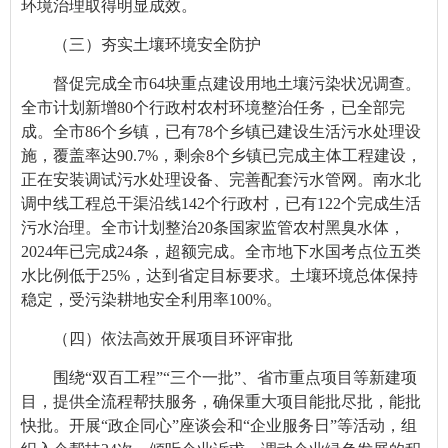
环境治理
取得明显成效。
（三）
夯实土壤环境安全防护
督促完成全市64块重点建设用地土壤污染状况调查。
全市计划新增80个行政村农村环境整治任务，已全部完
成。全市86个乡镇，已有78个乡镇已建设生活污水处理设
施，覆盖率达90.7%，剩余8个乡镇已完成主体工程建设，
正在安装调试污水处理设备、完善配套污水管网。南水北
调中线工程总干渠沿线142个行政村，已有122个完成生活
污水治理。全市计划整治20条国家监管农村黑臭水体，
2024年已完成24条，超额完成。全市地下水国考点位五类
水比例低于25%，达到省定目标要求。土壤环境总体保持
稳定，受污染耕地安全利用率100%。
（四）依法高效开展项目环评审批
围绕“双百工程”“三个一批”、省市重点项目等新建项
目，提供全流程帮扶服务，确保重大项目能批尽批，能批
快批。开展“政企同心”座谈会和“企业服务日”等活动，组