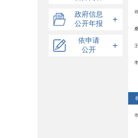
机关简介
政府信息
规划计划
公开年报
部门领导
桑
统计信息
机构职能
年度计划
依申请
财政信息
专项规划
公开
行政许可/其他对外管理服务
年度预算
行政处罚/行政强制
李
依申请公开提交
年度决算
依据、条件、程序
建议提案
三公经费
行政许可结果公示
依据、条件、程序
其他法定信息
其他对外管理服务事项结果公示
行政处罚结果公示
人大代表建议办理
政协委员提案办理
宣传教育
自然生态
辐射安全
监测监控
污染防治