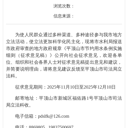
浏览次数：
信息来源：
为使人民群众通过多种渠道、多种途径参与我市地方
立法活动，使立法更加科学化民主化，现将
市水利局
报送
市政府审查的地方
政府规章
《平顶山市节约用水条例实施
细则（征求意见稿）》公开向社会征求意见，欢迎各单
位、组织和社会各界人士对征求意见稿提出意见和建议，
并简要说明理由，请将意见建议反馈至平顶山市司法局立
法科。
征求意见期间：
202
5
年
11
月
10
日至
202
5
年
12
月
10
日
邮寄地址：平顶山市
新城区福佑路
1号平顶山
市司法
局立法科收。
电子信箱：
pdslfk@126.com
电话：
8869805
19837500697