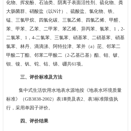
化物、挥发酚、石油类、阴离子表面活性剂、硫化物、粪
大肠菌群、硝酸盐（以N计）、硫酸盐、氯化物、铁、
锰、三氯甲烷、四氯化碳、三氯乙烯、四氯乙烯、甲醛、
苯、甲苯、乙苯、二甲苯、苯乙烯、异丙苯、氯苯、1，2-
二氯苯、1，4-二氯苯、三氯苯、硝基苯、二硝基苯、硝基
氯苯、林丹、滴滴涕、阿特拉津、苯并（a）芘、邻苯二
甲酸二丁酯、邻苯二甲酸二（2-乙基己基）酯、钼、铍、
钡、镍、钒、铊、钴、锑、硼共61项。
三、评价标准及方法
集中式生活饮用水地表水源地按《地表水环境质量
标准》（
GB3838-2002）表1Ⅲ类及表2、表3标准限值执
行，采用单因子评价。
四、评价结果