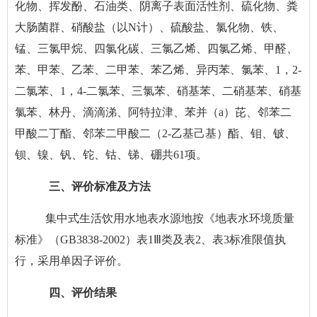
化物、挥发酚、石油类、阴离子表面活性剂、硫化物、粪
大肠菌群、硝酸盐（以N计）、硫酸盐、氯化物、铁、
锰、三氯甲烷、四氯化碳、三氯乙烯、四氯乙烯、甲醛、
苯、甲苯、乙苯、二甲苯、苯乙烯、异丙苯、氯苯、1，2-
二氯苯、1，4-二氯苯、三氯苯、硝基苯、二硝基苯、硝基
氯苯、林丹、滴滴涕、阿特拉津、苯并（a）芘、邻苯二
甲酸二丁酯、邻苯二甲酸二（2-乙基己基）酯、钼、铍、
钡、镍、钒、铊、钴、锑、硼共61项。
三、评价标准及方法
集中式生活饮用水地表水源地按《地表水环境质量
标准》（
GB3838-2002）表1Ⅲ类及表2、表3标准限值执
行，采用单因子评价。
四、评价结果