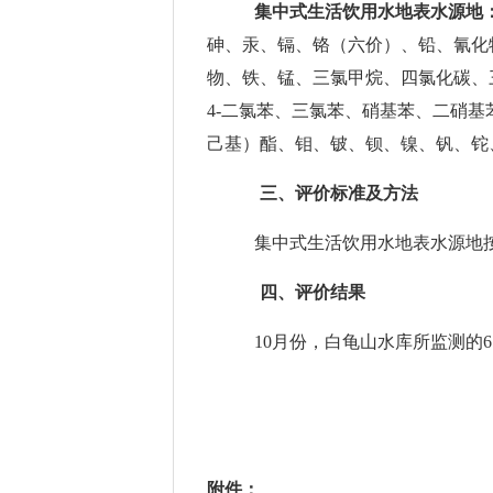
集中式生活饮用水地表水源地
砷、汞、镉、铬（六价）、铅、氰化
物、铁、锰、三氯甲烷、四氯化碳、
4-二氯苯、三氯苯、硝基苯、二硝基
己基）酯、钼、铍、钡、镍、钒、铊
三、评价标准及方法
集中式生活饮用水地表水源地
四、评价结果
10
月份，白龟山水库所监测的
附件：