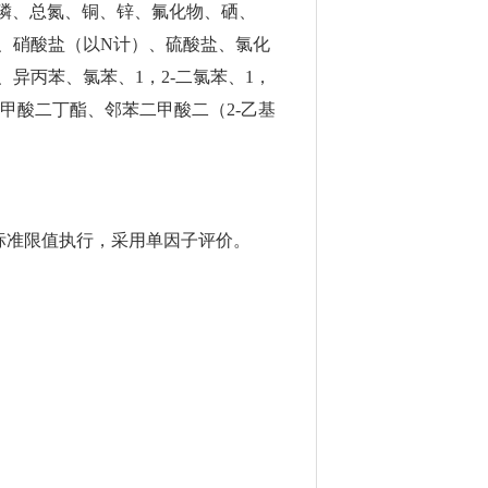
磷、总氮、铜、锌、氟化物、硒、
、硝酸盐（以N计）、硫酸盐、氯化
异丙苯、氯苯、1，2-二氯苯、1，
甲酸二丁酯、邻苯二甲酸二（2-乙基
、表3标准限值执行，采用单因子评价。