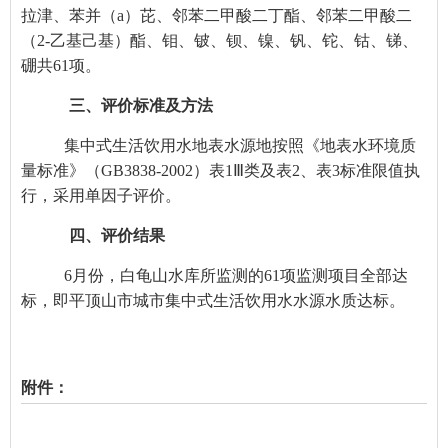
拉津、苯并（a）芘、邻苯二甲酸二丁酯、邻苯二甲酸二
（2-乙基己基）酯、钼、铍、钡、镍、钒、铊、钴、锑、
硼共61项。
三、评价标准及方法
集中式生活饮用水地表水源地按
照
《地表水环境质
量标准》（GB3838-2002）表1Ⅲ类及表2、表3标准限值执
行，采用单因子评价。
四、评价结果
6
月份，白龟山水库所监测的61项
监测项目
全部达
标，即平顶山市城市
集中式生活
饮用水水源
水质
达标。
附件：