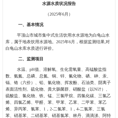
水源水质状况报告
（202
5
年
6
月）
一、基本情况
平顶山市城市集中式生活饮用水水源地为白龟山水
库，属于地表饮用水源地。202
5
年
6
月，根据监测结果,对
白龟山水库水质进行评价。
二、监测项目
水温、pH值、溶解氧、生化需氧量、高锰酸盐指
数、氨氮、总磷、总氮、铜、锌、氟化物、硒、砷、汞、
镉、铬（六价）、铅、氰化物、挥发酚、石油类、阴离子
表面活性剂、硫化物、粪大肠菌群、硝酸盐（以N计）、
硫酸盐、氯化物、铁、锰、三氯甲烷、四氯化碳、三氯乙
烯、四氯乙烯、甲醛、苯、甲苯、乙苯、二甲苯、苯乙
烯、异丙苯、氯苯、1，2-二氯苯、1，4-二氯苯、三氯
苯、硝基苯、二硝基苯、硝基氯苯、林丹、滴滴涕、阿特