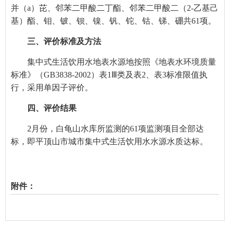
并（a）芘、邻苯二甲酸二丁酯、邻苯二甲酸二（2-乙基己
基）酯、钼、铍、钡、镍、钒、铊、钴、锑、硼共61项。
三、评价标准及方法
集中式生活饮用水地表水源地按
照
《地表水环境质量
标准》（GB3838-2002）表1Ⅲ类及表2、表3标准限值执
行，采用单因子评价。
四、评价结果
2
月份，白龟山水库所监测的61项
监测项目
全部达
标，即平顶山市城市
集中式生活
饮用水水源
水质
达标。
附件：