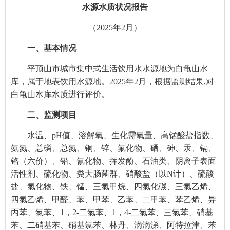
水源水质状况报告
（202
5
年
2
月）
一、基本情况
平顶山市城市集中式生活饮用水水源地为白龟山水
库，属于地表饮用水源地。202
5
年
2
月，根据监测结果,对
白龟山水库水质进行评价。
二、监测项目
水温、pH值、溶解氧、生化需氧量、高锰酸盐指数、
氨氮、总磷、总氮、铜、锌、氟化物、硒、砷、汞、镉、
铬（六价）、铅、氰化物、挥发酚、石油类、阴离子表面
活性剂、硫化物、粪大肠菌群、硝酸盐（以N计）、硫酸
盐、氯化物、铁、锰、三氯甲烷、四氯化碳、三氯乙烯、
四氯乙烯、甲醛、苯、甲苯、乙苯、二甲苯、苯乙烯、异
丙苯、氯苯、1，2-二氯苯、1，4-二氯苯、三氯苯、硝基
苯、二硝基苯、硝基氯苯、林丹、滴滴涕、阿特拉津、苯