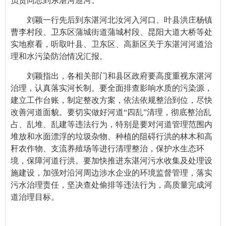
负责同志到东湛河巡河。
刘颖一行先后到东湛河北汝河入河口、叶县洪庄杨镇
曹李村段、卫东区蒲城街道蒲城村段、昆阳大道大桥等处
实地察看，听取叶县、卫东区、高新区关于东湛河河道治
理和水污染防治情况汇报。
刘颖指出，各相关部门和县区政府要高度重视东湛河
治理，认真落实河长制。要全面排查影响水质的污染源，
建立工作台账，制定整改方案，依法依规整治到位，尽快
改善河道面貌。要切实做好河道“四乱”清理，彻底整治乱
占、乱堆、乱建等违法行为，特别是要对河道管理范围内
堆放和水面漂浮的垃圾杂物、种植的阻碍行洪的林木和高
秆农作物、支流养殖场等进行清理整治，保护水生态环
境，保障河道行洪。要加快推进东湛河污水收集及处理设
施建设，加强对沿河周边涉水企业的环境监督管理，落实
污水治理责任，坚决查处偷排等违法行为，高质量完成河
道治理目标。