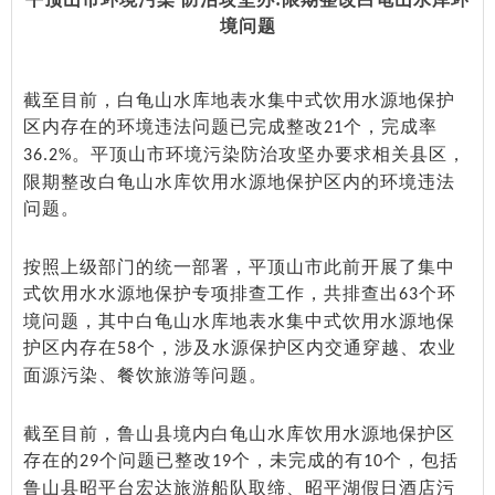
境问题
截至目前，白龟山水库地表水集中式饮用水源地保护
区内存在的环境违法问题已完成整改
个，完成率
21
。平顶山市环境污染防治攻坚办要求相关县区，
36.2%
限期整改白龟山水库饮用水源地保护区内的环境违法
问题。
按照上级部门的统一部署，平顶山市此前开展了集中
式饮用水水源地保护专项排查工作，共排查出
个环
63
境问题，其中白龟山水库地表水集中式饮用水源地保
护区内存在
个，涉及水源保护区内交通穿越、农业
58
面源污染、餐饮旅游等问题。
截至目前，鲁山县境内白龟山水库饮用水源地保护区
存在的
个问题已整改
个，未完成的有
个，包括
29
19
10
鲁山县昭平台宏达旅游船队取缔、昭平湖假日酒店污