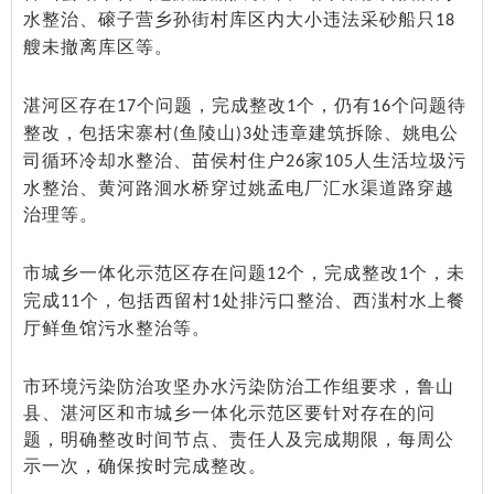
水整治、磙子营乡孙街村库区内大小违法采砂船只
18
艘未撤离库区等。
湛河区存在
个问题，完成整改
个，仍有
个问题待
17
1
16
整改，包括宋寨村
鱼陵山
处违章建筑拆除、姚电公
(
)3
司循环冷却水整治、苗侯村住户
家
人生活垃圾污
26
105
水整治、黄河路洄水桥穿过姚孟电厂汇水渠道路穿越
治理等。
市城乡一体化示范区存在问题
个，完成整改
个，未
12
1
完成
个，包括西留村
处排污口整治、西滍村水上餐
11
1
厅鲜鱼馆污水整治等。
市环境污染防治攻坚办水污染防治工作组要求，鲁山
县、湛河区和市城乡一体化示范区要针对存在的问
题，明确整改时间节点、责任人及完成期限，每周公
示一次，确保按时完成整改。