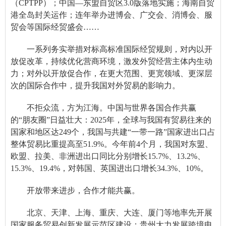
（CPTPP）；中国—东盟自贸区3.0版落地实施；海南自贸
港全岛封关运作；连年举办进博会、广交会、消博会、服
贸会等国际经贸盛会……
一系列务实举措对标高标准国际经贸规则，对内以开
放促改革，持续优化营商环境，激发外贸经营主体内生动
力；对外以开放促合作，在更大范围、更宽领域、更深层
次的国际合作中，提升我国对外贸易的影响力。
不拒众流，方为江海。中国与世界各国合作共赢
的“朋友圈”日益壮大：2025年，全球与我国有贸易往来的
国家和地区达249个，我国与共建“一带一路”国家进出口占
整体贸易比重提高至51.9%。今年前4个月，我国对东盟、
欧盟、拉美、非洲进出口同比分别增长15.7%、13.2%、
15.3%、19.4%，对韩国、英国进出口增长34.3%、10%。
开放带来进步，合作才能共赢。
北京、天津、上海、重庆、大连、厦门等地率先开展
国家服务贸易创新发展示范区建设；贵州大力发展跨境电