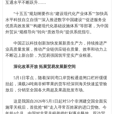
互通水平不断跃升……
“十五五”规划纲要作出“建设现代化产业体系”“加快高
水平科技自立自强”“深入推进数字中国建设”“促进服务业
优质高效发展”“构建现代化基础设施体系”等部署，为中国
外贸从“规模导向”转向“质效导向”提供系统指引。
中国正以科技创新加快发展新质生产力，持续推进产
业高质量发展，推动产业链供应链在质量、效率和动力上
不断迈上新台阶，为贸易强国筑牢坚实产业根基。
深化改革开放 拓展贸易发展新空间
5月1日零点，随着深圳湾口岸货检通道闸口栏杆缓缓
抬起，满载24吨南非鲜苹果的货车经深圳海关快速监管验
放后，分销至全国各大商超及果蔬批发市场。
这是我国自2026年5月1日起对53个非洲建交国全面实
施零关税后，首批抢“鲜”走入寻常百姓家的进口货物。今
年前4个月，中国对非零关税举措红利逐步释放，双边贸