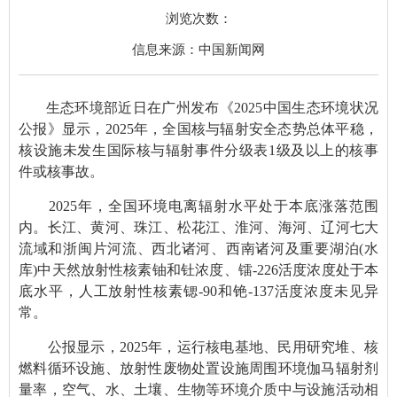
浏览次数：
信息来源：中国新闻网
生态环境部近日在广州发布《2025中国生态环境状况
公报》显示，2025年，全国核与辐射安全态势总体平稳，
核设施未发生国际核与辐射事件分级表1级及以上的核事
件或核事故。
2025年，全国环境电离辐射水平处于本底涨落范围
内。长江、黄河、珠江、松花江、淮河、海河、辽河七大
流域和浙闽片河流、西北诸河、西南诸河及重要湖泊(水
库)中天然放射性核素铀和钍浓度、镭-226活度浓度处于本
底水平，人工放射性核素锶-90和铯-137活度浓度未见异
常。
公报显示，2025年，运行核电基地、民用研究堆、核
燃料循环设施、放射性废物处置设施周围环境伽马辐射剂
量率，空气、水、土壤、生物等环境介质中与设施活动相