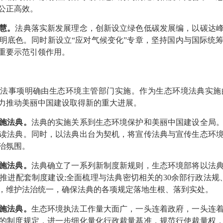
公正高效。
慧。
法典落实新发展理念，创新设立绿色低碳发展编，以碳达
明底色。同时新设立“应对气候变化”专章，坚持国内与国际统
重要示范引领作用。
法事项明确由生态环境主管部门实施。作为生态环境法典实施
力推动美丽中国建设取得新的重大进展。
施法典。
法典的实施关系到生态环境保护和美丽中国建设全局
读法典。同时，以法典出台为契机，将宣传法典与宣传生态环
治氛围。
施法典。
法典确立了一系列新制度新规则，生态环境部将以法
进配套制度建设;全面梳理与法典密切相关的30余部行政法规、
，维护法治统一，确保法典的各项规定落地生根、落到实处。
施法典。
生态环境执法工作量大面广，一头连着政府，一头连
的制度规定，进一步细化量化行政裁量基准，规范行使裁量权