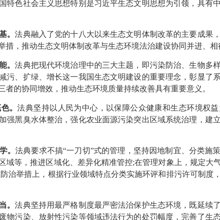
特色社会主义思想特别是习近平生态文明思想为引领，具有中
基。
法典融入了党的十八大以来生态文明体制改革的主要成果
举措，推动生态文明体制改革与生态环境法治建设协同并进、相
能。
法典把现代环境治理中的三大主题，即污染防治、生物多
减污、扩绿、增长这一我国生态文明建设的重要理念，彰显了
三者的协同增效，推动生态环境质量持续改善具有重要意义。
底色。
法典坚持以人民为中心，以保障公众健康和生态环境权益
加强黑臭水体整治，强化农业面源污染突出区域系统治理，建
学。
法典要求不搞“一刀切”式的管理，坚持因地制宜、分类施
区域等，推进区域化、差异化精准管控;在管理对象上，规定大
在防治举措上，根据行业领域特点分类实施环评和排污许可制度
当。
法典坚持用最严格制度最严密法治保护生态环境，既延续
废物污染、放射性污染等领域违法行为的处罚幅度，完善了生