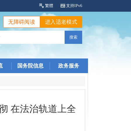
繁體
支持IPv6
无障碍阅读
进入适老模式
流
国务院信息
政务服务
彻 在法治轨道上全