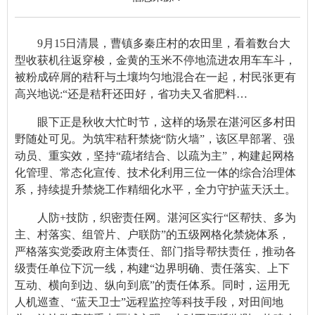
9月15日清晨，曹镇多秦庄村的农田里，看着数台大
型收获机往返穿梭，金黄的玉米不停地流进农用车车斗，
被粉成碎屑的秸秆与土壤均匀地混合在一起，村民张更有
高兴地说:“还是秸秆还田好，省功夫又省肥料…
眼下正是秋收大忙时节，这样的场景在湛河区多村田
野随处可见。为筑牢秸秆禁烧“防火墙”，该区早部署、强
动员、重实效，坚持“疏堵结合、以疏为主”，构建起网格
化管理、常态化宣传、技术化利用三位一体的综合治理体
系，持续提升禁烧工作精细化水平，全力守护蓝天沃土。
人防+技防，织密责任网。湛河区实行“区帮扶、多为
主、村落实、组管片、户联防”的五级网格化禁烧体系，
严格落实党委政府主体责任、部门指导帮扶责任，推动各
级责任单位下沉一线，构建“边界明确、责任落实、上下
互动、横向到边、纵向到底”的责任体系。同时，运用无
人机巡查、“蓝天卫士”远程监控等科技手段，对田间地