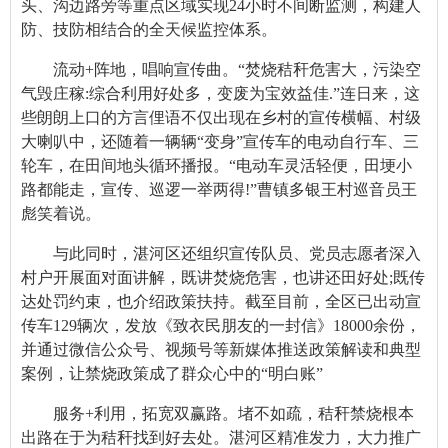
头、沟边路旁等重点区域实现24小时不间断监测，构建人
防、技防相结合的全天候监控体系。
流动+阵地，唱响宣传曲。“焚烧秸秆危害大，污染空
气毁庄稼:综合利用好处多，变废为宝效益佳.”连日来，这
些朗朗上口的方言俚语不仅出现在乡村的宣传横幅、村级
大喇叭中，还随着一辆辆“变身”宣传车的电动自行车、三
轮车，在田间地头循环播报。“电动车灵活轻便，田埂小
路都能走，宣传、巡逻一举两得!”曹镇多银王村巡音员王
彪笑着说。
与此同时，湛河区还组织宣传队员、党员志愿者深入
村户开展面对面讲解，既讲焚烧危害，也讲还田好处;既传
达处罚约束，也介绍政策扶持。截至目前，全区已出动宣
传车129辆次，发放《致衣民朋友的一封信》18000余份，
并通过微信公众号、视频号等新媒体推送政策解读和典型
案例，让禁烧政策成了群众心中的“明白账”
服务+利用，拓宽双赢路。堵不如疏，秸秆禁烧根本
出路在于为秸秆找到好去处。湛河区精准发力，大力推广