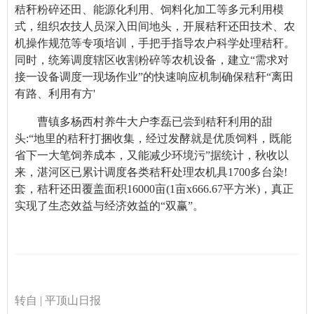
秸秆粉碎还田、能源化利用、饲料化加工等多元利用模
式，组织农技人员深入田间地头，开展秸秆还田技术、农
机操作规范等专项培训，手把手指导农户科学处理秸秆。
同时，统筹调度辖区收割粉碎等农机设备，建立“需求对
接一设备调度一现场作业”的快速响应机制确保秸秆“离田
有路、利用有方'
曹镇多杨西村养牛大户李磊已尝到秸秆利用的甜
头:“地里的秸秆打捆收集，经过发酵就是优质饲料，既能
省下一大笔饲养成本，又能减少环境污”据统计，秋收以
来，湛河区已累计调度各类秸秆处理农机具1700多台染!
套，秸秆还田覆盖面积16000亩(1亩x666.67平方米)，真正
实现了生态效益与经济效益的“双赢”。
转自 | 平顶山日报