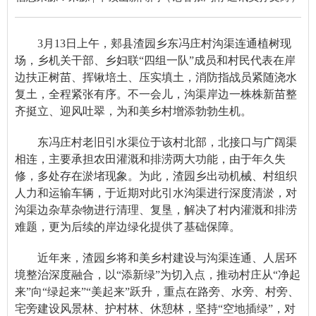
3月13日上午，郏县渣园乡东冯庄村沟渠连通植树现
场，乡机关干部、乡妇联“四组一队”成员和村民代表在岸
边扶正树苗、挥锹培土、压实填土，消防指战员紧随浇水
复土，全程紧张有序。不一会儿，沟渠岸边一株株新苗整
齐挺立、迎风吐翠，为和美乡村增添勃勃生机。
东冯庄村老旧引水渠位于该村北部，北接口与广阔渠
相连，主要承担农田灌溉和排涝两大功能，由于年久失
修，多处存在淤堵现象。为此，渣园乡出动机械、村组织
人力和运输车辆，于近期对此引水沟渠进行深度清淤，对
沟渠边杂草杂物进行清理、复垦，解决了村内灌溉和排涝
难题，更为后续的岸边绿化提供了基础保障。
近年来，渣园乡将和美乡村建设与沟渠连通、人居环
境整治深度融合，以“添新绿”为切入点，推动村庄从“净起
来”向“绿起来”“美起来”跃升，重点在路旁、水旁、村旁、
宅旁建设风景林、护村林、休憩林，坚持“空地插绿”，对