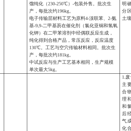
馏纯化（230-250℃）-包装外售。批次生
明
产，每批次约196kg。
分
电子传输层材料工艺为原料
4-溴联苯、2-氨
土
基-9,9-二甲基芴在催化剂（氯化亚铜和氢氧
化钾）在二甲苯溶剂中经偶联反应生成，
纯化得到合格产品，常压反应，反应温度
130℃。工艺与空穴传输材料相同。批次生
产，每批次约181kg。
中试反应与生产工艺基本相同，生产规模
单次最大
5kg。
1.
废
主
合
理
和
后
气
化