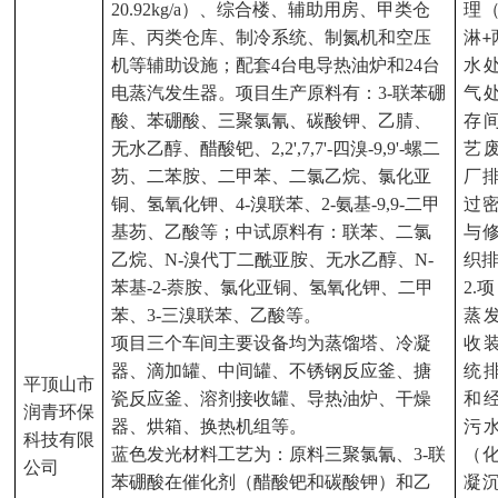
20.92kg/a）、综合楼、辅助用房、甲类仓
理
库、丙类仓库、制冷系统、制氮机和空压
淋
+
机等辅助设施；配套4台电导热油炉和24台
水
电蒸汽发生器。项目生产原料有：3-联苯硼
气
酸、苯硼酸、三聚氯氰、碳酸钾、乙腈、
存
无水乙醇、醋酸钯、2,2',7,7'-四溴-9,9'-螺二
艺
芴、二苯胺、二甲苯、二氯乙烷、氯化亚
厂
铜、氢氧化钾、4-溴联苯、2-氨基-9,9-二甲
过
基芴、乙酸等；中试原料有：联苯、二氯
与
乙烷、N-溴代丁二酰亚胺、无水乙醇、N-
织
苯基-2-萘胺、氯化亚铜、氢氧化钾、二甲
2.
项
苯、3-三溴联苯、乙酸等。
蒸
项目三个车间主要设备均为蒸馏塔、冷凝
收
器、滴加罐、中间罐、不锈钢反应釜、搪
统
平顶山市
瓷反应釜、溶剂接收罐、导热油炉、干燥
和
润青环保
器、烘箱、换热机组等。
污
科技有限
蓝色发光材料工艺为：原料三聚氯氰、
3-联
（
公司
苯硼酸在催化剂（醋酸钯和碳酸钾）和乙
凝