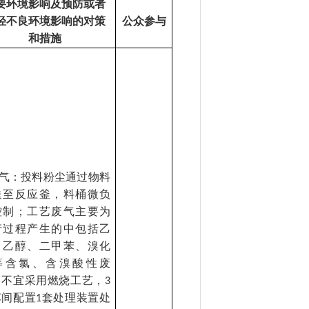
要环境影响及预防或者
轻不良环境影响的对策
公众参与
和措施
气：投料粉尘通过物料
送至反应釜，料桶微负
控制；工艺废气主要为
产过程产生的中包括乙
、乙醇、二甲苯、溴化
等含氯、含溴酸性废
，不宜采用燃烧工艺，
3
车间配置
套处理装置处
1