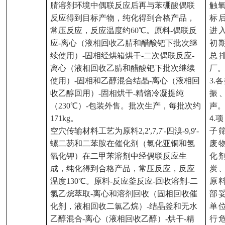
腈溶剂环境中偶联反应后再与苯硼酸偶联
触
反应得到目标产物，纯化得到合格产品，
标
常压反应，反应温度约60℃。原料-偶联反
进
应-离心（液相回收乙腈和醋酸钯下批次继
初
续使用）-固相经烘箱烘干-二次偶联反应-
总
离心（液相回收乙腈和醋酸钯下批次继续
厂
使用）-固相和乙醇混合结晶-离心（液相回
3.
各
收乙醇回用）-固相烘干-精馏冷凝提纯
振
（230℃）-包装外售。批次生产，每批次约
声
171kg。
项
4.
空穴传输材料工艺为原料
2,2',7,7'-四溴-9,9'-
子
螺二芴和二苯胺在催化剂（氯化亚铜和氢
废
氧化钾）在二甲苯溶剂中经偶联反应生
化
成，纯化得到合格产品，常压反应，反应
炭
温度130℃。原料-反应釜反应-回收溶剂-二
原
氯乙烷萃取-离心和溶剂回收（固相回收催
部
化剂，液相回收二氯乙烷）-结晶釜和无水
单
乙醇混合-离心（液相回收乙醇）-烘干-精
行