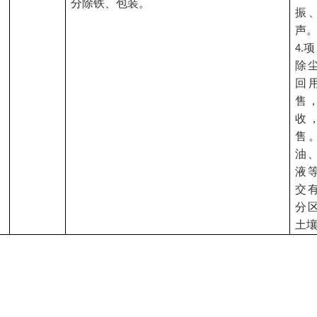
分除铁、包装。
振
声
项
4.
除
回
售
收
售
油
液
交
分
土