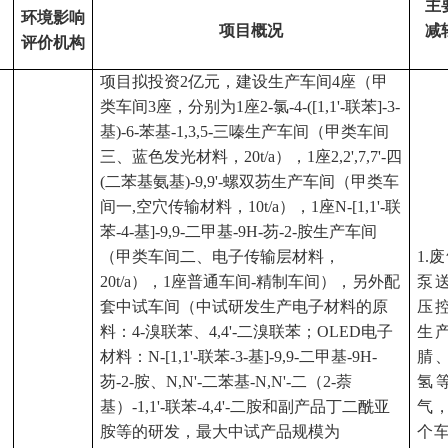
主
环境影响
项目概况
减
评价机构
项目拟投资
2亿元，建设生产车间4座（甲
类车间3座，分别为1座2-氯-4-([1,1'-联苯]-3-
基)-6-苯基-1,3,5-三嗪生产车间（甲类车间
三、蓝色发光材料，20t/a），1座2,2',7,7'-四
(二苯基氨基)-9,9'-螺双芴生产车间（甲类车
间一,空穴传输材料，10t/a），1座N-[1,1'-联
苯-4-基]-9,9-二甲基-9H-芴-2-胺生产车间
（甲类车间二、电子传输层材料，
1.
废
20t/a），1座普通车间-精制车间），另外配
泵
套中试车间（中试研发生产电子材料的原
压
料：4-溴联苯、4,4'-二溴联苯；OLED电子
生
材料：N-[1,1'-联苯-3-基]-9,9-二甲基-9H-
腈
芴-2-胺、N,N'-二苯基-N,N'-二（2-萘
氢
基）-1,1'-联苯-4,4'-二胺和副产品丁二酰亚
气
胺等的研发，最大中试产品规模为
个