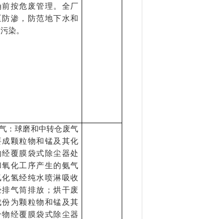
确前按危废管理。全厂
区防渗，防范地下水和
壤污染。
气：球磨和中转仓废气
要成颗粒物和锰及其化
物经覆膜袋式除尘器处
和氧化工序产生的氨气
氯化氢经纯水喷淋吸收
经排气筒排放；烘干废
成份为颗粒物和锰及其
合物经覆膜袋式除尘器