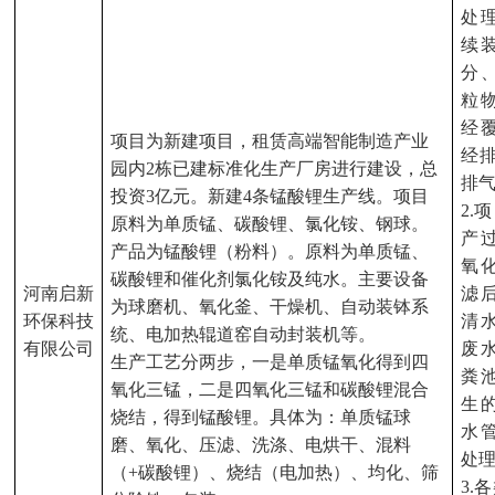
处
续
分
粒
经
项目为新建项目，租赁高端智能制造产业
经
园内
2栋已建标准化生产厂房进行建设，总
排
投资3
亿
元。新建
4条锰酸锂生产线。项目
2.
项
原料为单质锰、碳酸锂、氯化铵、钢球。
产
产品为锰酸锂（粉料）。原料为单质锰、
氧
碳酸锂和催化剂氯化铵及纯水。主要设备
河南启新
滤
为球磨机、氧化釜、干燥机、自动装钵系
环保科技
清
统、电加热辊道窑自动封装机等。
有限公司
废
生产工艺分两步，一是单质锰氧化得到四
粪
氧化三锰，二是四氧化三锰和碳酸锂混合
生
烧结，得到锰酸锂。具体为：单质锰球
水
磨、氧化、压滤、洗涤、电烘干、混料
处
（
+碳酸锂）、烧结（电加热）、均化、筛
3.
各