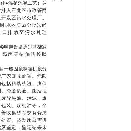
氧化
混凝沉淀工艺）达
+
后排入石龙区市政管网
入开发区污水处理厂。
期雨水收集后分批次经
排口排放至污水处理
。
类噪声设备通过基础减
、隔声等措施防控噪
。
目一般固废制氮机废分
筛厂家回收处置。危险
物包括精馏残渣、废催
剂、冷凝废液、废活性
、废导热油、污泥、废
料包装、废机油等，全
妥善收集暂存交有资质
位处置。蒸发废盐需进
危废鉴定，鉴定结果未