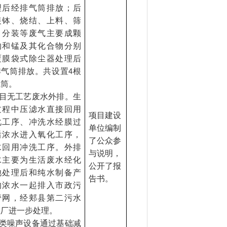
理后经排气筒排放；后
装钵、烧结、上料、筛
、分装等废气主要成颗
物和锰及其化合物分别
覆膜袋式除尘器处理后
排气筒排放。共设置
根
4
气筒。
目无工艺废水外排。生
过程中压滤水直接回用
项目建设
化工序、冲洗水经膜过
单位编制
后浓水进入氧化工序，
了公众参
水回用冲洗工序。外排
与说明，
水主要为生活废水经化
公开了报
池处理后和纯水制备产
告书。
的浓水一起排入市政污
管网，经郏县第二污水
理厂进一步处理。
类噪声设备通过基础减