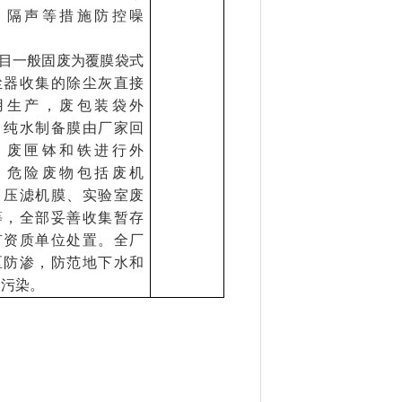
、隔声等措施防控噪
。
目一般固废为覆膜袋式
尘器收集的除尘灰直接
用生产，废包装袋外
，纯水制备膜由厂家回
，废匣钵和铁进行外
。危险废物包括废机
、压滤机膜、实验室废
等，全部妥善收集暂存
有资质单位处置。全厂
区防渗，防范地下水和
壤污染。