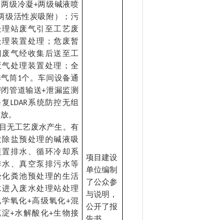
（两级冷凝
两级碱液喷
+
两级活性炭吸附）；污
处理站废气引至工艺废
处理装置处理；危废暂
间废气经收集后送至工
废气处理装置处理；全
排气筒
个。车间设备通
1
密闭管道输送
泄漏监测
+
修复
系统防控无组
LDAR
排放。
目无工艺废水产生。有
发除盐预处理的碱液吸
装置排水、循环冷却系
项目建设
排水、真空泵排污水等
单位编制
经化粪池预处理的生活
了公众参
水进入废水处理站处理
与说明，
化学氧化
高级氧化
混
+
+
公开了报
沉淀
水解酸化
生物接
+
+
告书。