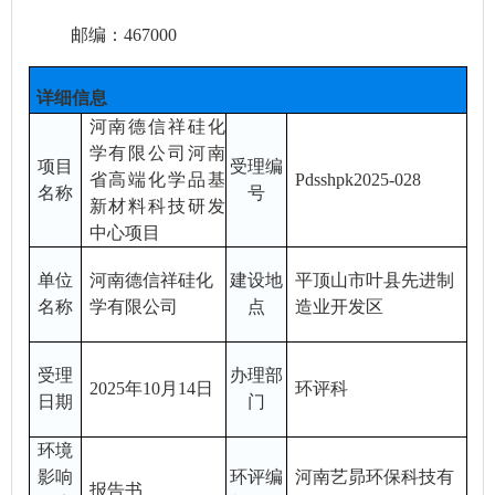
邮编：
467000
详细信息
河南德信祥硅化
学有限公司河南
项目
受理编
省高端化学品基
Pdsshpk202
5-028
名称
号
新材料科技研发
中心项目
单位
河南德信祥硅化
建设地
平顶山市叶县先进制
名称
学有限公司
点
造业开发区
受理
办理部
20
2
5
年
10
月
14
日
环评科
日期
门
环境
影响
环评编
河南艺昴环保科技有
报告
书