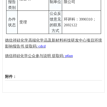
报告
制单位
限公司
类别
公众反
办件
馈意见
环评科：
3990310；
受理
状态
的联系
269212
2
方式
德信祥硅化学高端化学品及新材料科技研发中心项目环境
影响报告书
提取码
: cdcd
德信祥硅化学公众参与说明
提取码
: p6un
附件：