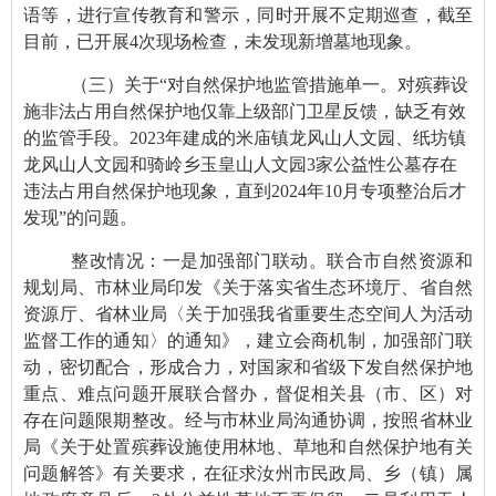
语等，进行宣传教育和警示，同时开展不定期巡查，截至
目前，已开展4次现场检查，未发现新增墓地现象。
（三）关于“对自然保护地监管措施单一。对殡葬设
施非法占用自然保护地仅靠上级部门卫星反馈，缺乏有效
的监管手段。2023年建成的米庙镇龙风山人文园、纸坊镇
龙风山人文园和骑岭乡玉皇山人文园3家公益性公墓存在
违法占用自然保护地现象，直到2024年10月专项整治后才
发现”的问题。
整改情况：一是加强部门联动。联合市自然资源和
规划局、市林业局印发《关于落实省生态环境厅、省自然
资源厅、省林业局〈关于加强我省重要生态空间人为活动
监督工作的通知〉的通知》，建立会商机制，加强部门联
动，密切配合，形成合力，对国家和省级下发自然保护地
重点、难点问题开展联合督办，督促相关县（市、区）对
存在问题限期整改。经与市林业局沟通协调，按照省林业
局《关于处置殡葬设施使用林地、草地和自然保护地有关
问题解答》有关要求，在征求汝州市民政局、乡（镇）属