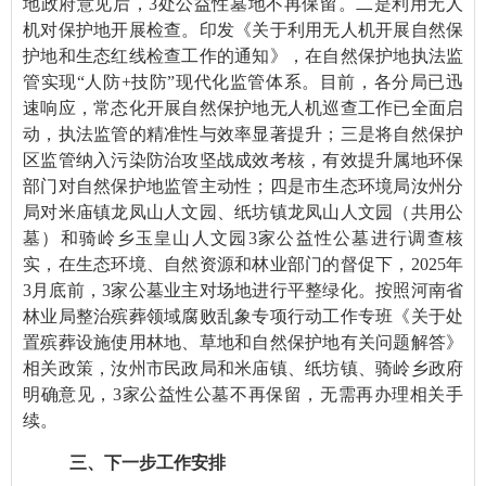
地政府意见后，3处公益性墓地不再保留。二是利用无人
机对保护地开展检查。印发《关于利用无人机开展自然保
护地和生态红线检查工作的通知》，在自然保护地执法监
管实现“人防+技防”现代化监管体系。目前，各分局已迅
速响应，常态化开展自然保护地无人机巡查工作已全面启
动，执法监管的精准性与效率显著提升；三是将自然保护
区监管纳入污染防治攻坚战成效考核，有效提升属地环保
部门对自然保护地监管主动性；四是市生态环境局汝州分
局对米庙镇龙凤山人文园、纸坊镇龙凤山人文园（共用公
墓）和骑岭乡玉皇山人文园3家公益性公墓进行调查核
实，在生态环境、自然资源和林业部门的督促下，2025年
3月底前，3家公墓业主对场地进行平整绿化。按照河南省
林业局整治殡葬领域腐败乱象专项行动工作专班《关于处
置殡葬设施使用林地、草地和自然保护地有关问题解答》
相关政策，汝州市民政局和米庙镇、纸坊镇、骑岭乡政府
明确意见，3家公益性公墓不再保留，无需再办理相关手
续。
三、下一步工作安排