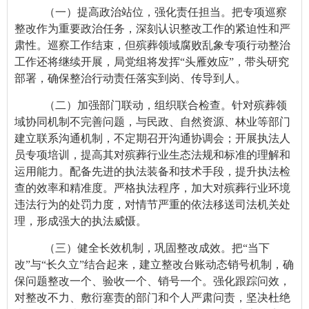
（一）提高政治站位，强化责任担当。把专项巡察
整改作为重要政治任务，深刻认识整改工作的紧迫性和严
肃性。巡察工作结束，但殡葬领域腐败乱象专项行动整治
工作还将继续开展，局党组将发挥“头雁效应”，带头研究
部署，确保整治行动责任落实到岗、传导到人。
（二）加强部门联动，组织联合检查。针对殡葬领
域协同机制不完善问题，与民政、自然资源、林业等部门
建立联系沟通机制，不定期召开沟通协调会；开展执法人
员专项培训，提高其对殡葬行业生态法规和标准的理解和
运用能力。配备先进的执法装备和技术手段，提升执法检
查的效率和精准度。严格执法程序，加大对殡葬行业环境
违法行为的处罚力度，对情节严重的依法移送司法机关处
理，形成强大的执法威慑。
（三）健全长效机制，巩固整改成效。把“当下
改”与“长久立”结合起来，建立整改台账动态销号机制，确
保问题整改一个、验收一个、销号一个。强化跟踪问效，
对整改不力、敷衍塞责的部门和个人严肃问责，坚决杜绝