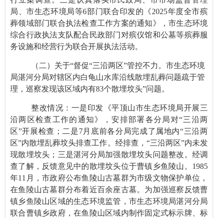
局、市生态环境局等6部门联合印发的《2025年度全市殡
葬领域部门联合执法检查工作方案的通知》，市生态环境
综合行政执法支队配合民政部门对殡仪馆和公墓等殡葬服
务设施和经营行为联合开展执法活动。
（二）关于“督促“三沿两区”管控不力。市生态环境
局湛河分局对辖区内白龟山水库沿线散埋乱葬问题疏于管
理，巡察发现该区域内有83个散埋坟头”问题。
整改情况：一是印发《平顶山市生态环境局开展三
沿两区检查工作的通知》，安排部署各分局对“三沿两
区”开展检查；二是7月底前各分局完成了属地内“三沿两
区”内散埋乱葬坟头排查工作。经排查，“三沿两区”内未发
现散埋坟头；三是湛河分局加强散埋坟头问题整改。经调
查了解，反馈意见中的散埋坟头位于曹镇乡鱼陵山。1985
年11月，市政府公布鱼陵山古墓群为市级文物保护单位，
在鱼陵山古墓群分布着近百余座古墓。为加强巡察反馈曹
镇乡鱼陵山区域的生态环境监管，市生态环境局湛河分局
联合曹镇乡政府，在鱼陵山区域内制作固定式标示牌、标