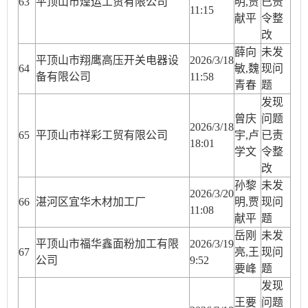
63
平顶山市煌运工贸有限公司
明,贾
已责
11:15
献平
令整
改
薛向
未发
平顶山市翔鹰高压开关电器设
2026/3/18
64
敏,魏
现问
备有限公司
11:58
青春
题
发现
曾庆
问题
2026/3/18
65
平顶山市祥彩工贸有限公司
宇,卢
已责
18:01
学文
令整
改
孙黎
未发
2026/3/20
66
湛河区宜华木材加工厂
明,贾
现问
11:08
献平
题
岳刚
未发
平顶山市福华鑫面粉加工有限
2026/3/19
67
亮,王
现问
公司
9:52
要峰
题
发现
王要
问题