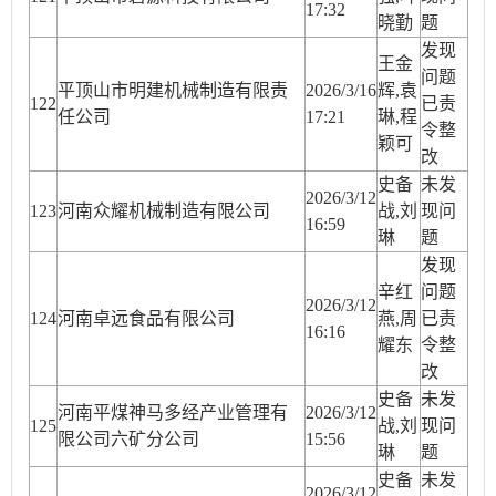
17:32
晓勤
题
发现
王金
问题
平顶山市明建机械制造有限责
2026/3/16
辉,袁
12
2
已责
任公司
17:21
琳,程
令整
颖可
改
史备
未发
2026/3/12
12
3
河南众耀机械制造有限公司
战,刘
现问
16:59
琳
题
发现
辛红
问题
2026/3/12
12
4
河南卓远食品有限公司
燕,周
已责
16:16
耀东
令整
改
史备
未发
河南平煤神马多经产业管理有
2026/3/12
12
5
战,刘
现问
限公司六矿分公司
15:56
琳
题
史备
未发
2026/3/12