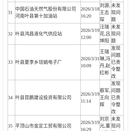
刘源,
未发
中国石油天然气股份有限公司
2026/3/18
31
王志
现问
河南叶县第十加油站
16:20
琛
题
汪瑞
未发
2026/3/19
32
叶县鸿昌液化气供应站
花,吕
现问
12:00
坤阳
题
发现
王瑞
问题
2026/3/31
琳,冯
33
叶县夏李乡培娟电子厂
已责
10:09
丹,赵
令整
红彬
改
发现
蔡军,
问题
2026/3/19
34
叶县昆鹏建设投资有限公司
王向
已责
11:14
辉
令整
改
刘京
未发
2026/3/19
35
平顶山市金定工贸有限公司
元,董
现问
16:29