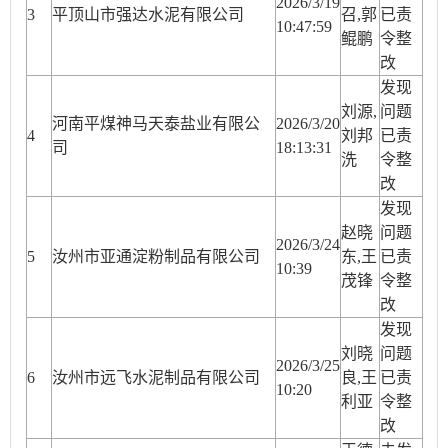
2026/3/19
3
平顶山市强达水泥有限公司
召,郭
已责
10:47:59
鲲鹏
令整
改
发现
刘源,
问题
河南平煤神马天泰盐业有限公
2026/3/20
4
刘邦
已责
司
18:13:31
洗
令整
改
发现
赵晓
问题
2026/3/24
5
汝州市亚通淀粉制品有限公司
东,王
已责
10:39
茂锋
令整
改
发现
刘晓
问题
2026/3/25
6
汝州市远飞水泥制品有限公司
良,王
已责
10:20
利亚
令整
改