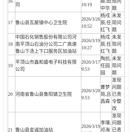
16
卿,田
现问
司
10:19
中华
题
杨戌
未发
2026/3/26
17
鲁山县瓦屋镇中心卫生院
辰,任
现问
10:52
红飞
题
中国石化销售股份有限公司河
杨戌
未发
2026/3/19
18
南平顶山石油分公司二广高速
辰,任
现问
10:27
鲁山下汤上下口服务区加油站
红飞
题
陶抗,
未发
平顶山市鑫和盛电子科技有限
2026/3/17
19
任园
现问
公司
9:53
园
题
发现
曹梦
问题
2026/3/20
20
河南省鲁山县鲁阳镇卫生院
苑,吕
已责
9:53
昌森
令整
改
发现
李璞,
问题
2026/3/19
21
鲁山县金诚加油站
邓海
已责