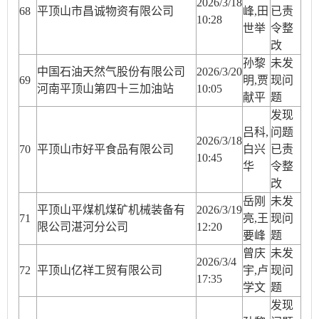
2026/3/18
68
平顶山市昌诚物资有限公司
峰,田
已责
10:28
世举
令整
改
孙黎
未发
中国石油天然气股份有限公司
2026/3/20
69
明,贾
现问
河南平顶山第四十三加油站
10:05
献平
题
发现
吕科,
问题
2026/3/18
70
平顶山市好平食品有限公司
白兴
已责
10:45
华
令整
改
岳刚
未发
平顶山平煤机煤矿机械装备有
2026/3/19
71
亮,王
现问
限公司湛河分公司
12:20
要峰
题
曾庆
未发
2026/3/4
72
平顶山亿祥工贸有限公司
宇,卢
现问
17:35
学文
题
发现