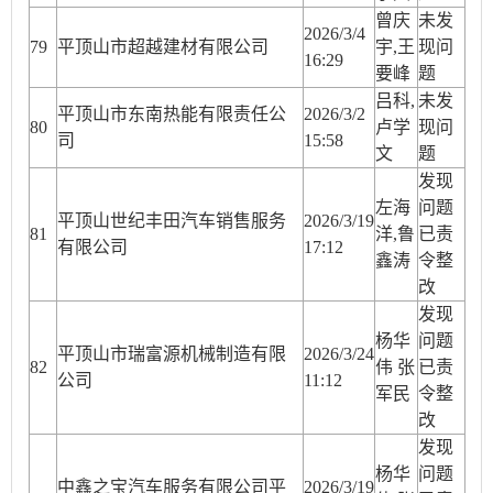
曾庆
未发
2026/3/4
79
平顶山市超越建材有限公司
宇,王
现问
16:29
要峰
题
吕科,
未发
平顶山市东南热能有限责任公
2026/3/2
80
卢学
现问
司
15:58
文
题
发现
左海
问题
平顶山世纪丰田汽车销售服务
2026/3/19
81
洋,鲁
已责
有限公司
17:12
鑫涛
令整
改
发现
杨华
问题
平顶山市瑞富源机械制造有限
2026/3/24
82
伟 张
已责
公司
11:12
军民
令整
改
发现
杨华
问题
中鑫之宝汽车服务有限公司平
2026/3/19