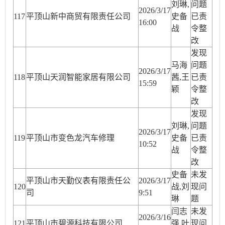
刘琳,
问题
2026/3/17
11
7
平顶山新中商贸有限责任公司
史备
已责
16:00
战
令整
改
发现
马海
问题
2026/3/17
11
8
平顶山天润智能家居有限公司
茜,王
已责
15:59
颖
令整
改
发现
刘琳,
问题
2026/3/17
11
9
平顶山市变色龙汽车修理
史备
已责
10:52
战
令整
改
史备
未发
平顶山市天勤仪表有限责任公
2026/3/17
1
20
战,刘
现问
司
9:51
琳
题
闫志
未发
2026/3/16
12
1
平顶山市碧源科技有限公司
强,叶
现问