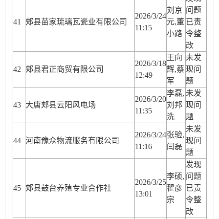
刘京
问题
2026/3/24
41
郏县苗家琉璃瓦瓷业有限公司
元,董
已责
11:15
小路
令整
改
王向
未发
2026/3/18
42
郏县君正商贸有限公司
辉,蔡
现问
12:49
军
题
李磊,
未发
2026/3/20
43
大唐郏县云阳风电场
刘邦
现问
11:35
洗
题
未发
2026/3/24
张验,
44
河南豫众物流服务有限公司
现问
11:16
闫磊
题
发现
李硕,
问题
2026/3/25
45
郏县鼓台养殖专业合作社
翟彦
已责
13:01
宗
令整
改