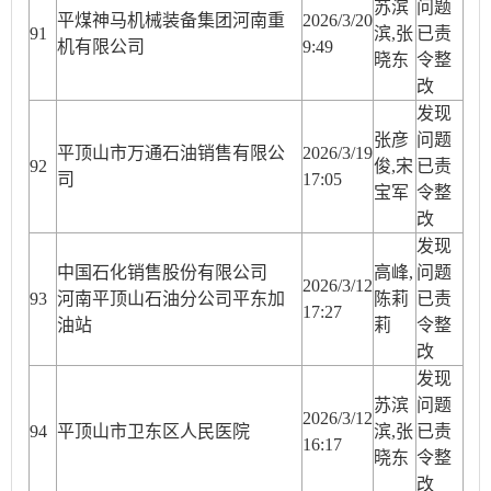
苏滨
问题
平煤神马机械装备集团河南重
2026/3/20
91
滨,张
已责
机有限公司
9:49
晓东
令整
改
发现
张彦
问题
平顶山市万通石油销售有限公
2026/3/19
92
俊,宋
已责
司
17:05
宝军
令整
改
发现
中国石化销售股份有限公司
高峰,
问题
2026/3/12
93
河南平顶山石油分公司平东加
陈莉
已责
17:27
油站
莉
令整
改
发现
苏滨
问题
2026/3/12
94
平顶山市卫东区人民医院
滨,张
已责
16:17
晓东
令整
改