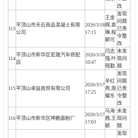
改
发现
王金
问题
平顶山市天石商品混凝土有限
2026/3/18
辉,袁
11
3
已责
公司
17:15
琳,程
令整
颖可
改
闫志
未发
平顶山市新华区宏晟汽车修配
2026/3/18
11
4
强,叶
现问
店
10:47
晓勤
题
发现
辛红
问题
2026/3/17
11
5
平顶山卓益商贸有限公司
燕,周
已责
17:25
耀东
令整
改
马海
未发
2026/3/17
11
6
平顶山市新华区坤鹏面粉厂
茜,王
现问
17:03
颖
题
发现