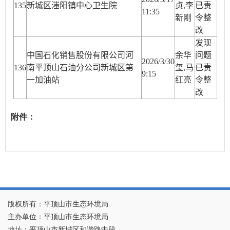
13
5
新城区滍阳镇中心卫生院
贞,李
已责
11:35
新刚
令整
改
发现
中国石化销售股份有限公司河
余华
问题
2026/3/30
13
6
南平顶山石油分公司新城区第
玺,马
已责
9:15
一加油站
红亮
令整
改
附件：
版权所有：平顶山市生态环境局
主办单位：平顶山市生态环境局
地址：平顶山市新城区和谐路中段