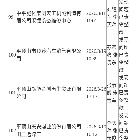
发现
刘耀
问题
中平能化集团天工机械制造有
2026/3/11
99
军,李
已责
限公司采掘设备维修中心
11:01
庆晖
令整
改
发现
苏滨
问题
平顶山市顺铃汽车销售有限公
2026/3/19
100
滨,张
已责
司
10:39
晓东
令整
改
发现
张彦
问题
平顶山豫能合创再生资源有限
2026/3/26
10
1
俊,宋
已责
公司
17:13
宝军
令整
改
发现
李庆
问题
平顶山天安煤业股份有限公司
2026/3/19
10
2
晖,张
已责
田庄选煤厂
16:12
彦俊
令整