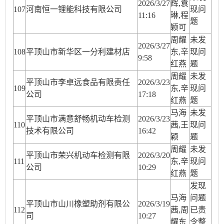
2026/3/27
辉,袁
10
7
河南恒一锂能科技有限公司
现问
11:16
琳,程
题
颖可
周耀
未发
2026/3/27
10
8
平顶山市新华区一分利建材店
东,辛
现问
9:58
红燕
题
周耀
未发
平顶山市李卓远食品有限责任
2026/3/23
10
9
东,辛
现问
公司
17:18
红燕
题
马海
未发
平顶山市满意舒畅机动车检测
2026/3/23
1
10
茜,王
现问
技术有限公司
16:42
颖
题
周耀
未发
平顶山市荣兴机动车检测有限
2026/3/20
11
1
东,辛
现问
公司
10:29
红燕
题
发现
马海
问题
平顶山市山川橡塑助剂有限公
2026/3/19
11
2
茜,周
已责
司
10:27
耀东
令整