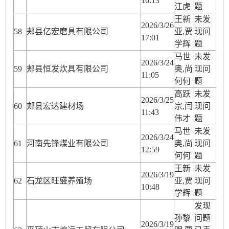
16:13
江虎
题
王新
未发
2026/3/26
58
郏县亿宏磨具有限公司
亚,贾
现问
17:01
学辉
题
马世
未发
2026/3/24
59
郏县恒发炊具有限公司
奥,尚
现问
11:05
何何
题
高跃
未发
2026/3/25
60
郏县宏达建材场
宗,闫
现问
11:43
伟才
题
马世
未发
2026/3/24
61
河南先锋煤业有限公司
奥,尚
现问
12:59
何何
题
王新
未发
2026/3/19
62
石龙区旺盛养殖场
亚,贾
现问
10:48
学辉
题
发现
孙黎
问题
2026/3/19