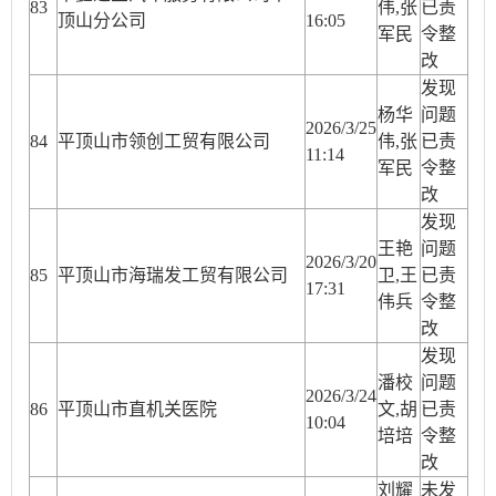
83
伟,张
已责
顶山分公司
16:05
军民
令整
改
发现
杨华
问题
2026/3/25
84
平顶山市领创工贸有限公司
伟,张
已责
11:14
军民
令整
改
发现
王艳
问题
2026/3/20
85
平顶山市海瑞发工贸有限公司
卫,王
已责
17:31
伟兵
令整
改
发现
潘校
问题
2026/3/24
86
平顶山市直机关医院
文,胡
已责
10:04
培培
令整
改
刘耀
未发