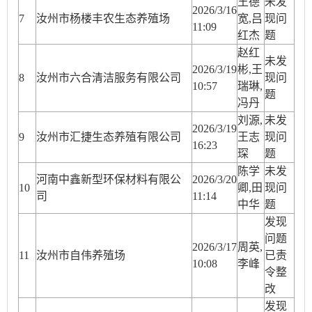
王德
未发
2026/3/16
7
汝州市杨楼丰农生态养殖场
宽,吕
现问
11:09
红杰
题
赵红
未发
2026/3/19
彬,王
8
汝州市六合清洁服务有限公司
现问
10:57
瑞琳,
题
冯丹
刘源,
未发
2026/3/19
9
汝州市汇捷生态养殖有限公司
王志
现问
16:23
琛
题
陈学
未发
河南中鑫新型环保材料有限公
2026/3/20
10
卿,田
现问
司
11:14
中华
题
发现
问题
2026/3/17
周英,
11
汝州市自伟养殖场
已责
10:08
李峰
令整
改
发现