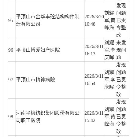
发现
刘耀
问题
平顶山市金华丰砼结构构件制
2026/3/20
95
军,黄
已责
造有限公司
10:48
峰海
令整
改
刘耀
未发
2026/3/11
96
平顶山博爱妇产医院
军,李
现问
16:13
庆晖
题
发现
刘耀
问题
2026/3/11
97
平顶山市精神病院
军,李
已责
16:54
庆晖
令整
改
发现
刘耀
问题
河南平棉纺织集团股份有限公
2026/3/11
98
军,黄
已责
司职工医院
15:42
峰海
令整
改