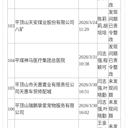
改
发现
陈莉
问题
平顶山天安煤业股份有限公司
2026/3/24
10
3
莉,胡
已责
八矿
11:29
培培
令整
改
发现
闫志
问题
2026/3/31
10
4
平煤神马医疗集团总医院
强,程
已责
10:38
颖可
令整
改
闫志
未发
平顶山市天惠置业有限责任公
2026/3/30
10
5
强,叶
现问
司天惠车贸修配城
16:51
晓勤
题
闫志
未发
平顶山瑞鹏挚爱宠物服务有限
2026/3/30
10
6
强,叶
现问
公司
16:02
晓勤
题
王金
未发