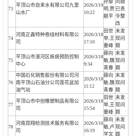
孙黎
问题
平顶山市自来水有限公司九里
2026/3/19
73
明,贾
已责
山水厂
10:22
献平
令整
改
田世
未发
河南正鑫特种卷绕材料有限公
2026/3/18
74
举,王
现问
司
17:10
要峰
题
薛向
未发
平顶山市湛河区疾病预防控制
2026/3/18
75
敏,魏
现问
中心
9:34
青春
题
中国石化销售股份有限公司河
薛向
未发
2026/3/18
76
南平顶山石油分公司莲花盆加
敏,魏
现问
11:12
油气站
青春
题
田世
未发
平顶山市中创橡塑制品有限公
2026/3/18
77
举,王
现问
司
15:54
要峰
题
薛向
未发
河南昆翔检测技术服务有限公
2026/3/16
78
敏,卢
现问
司
16:19
学文
题