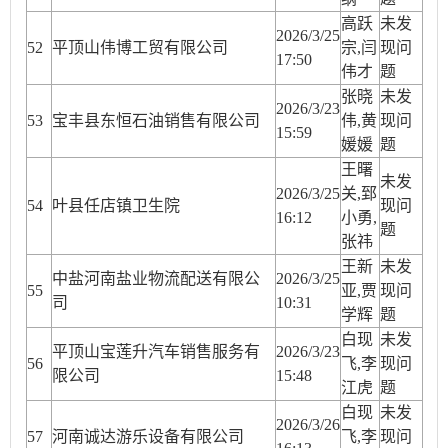
高跃
未发
2026/3/25
52
平顶山伟博工贸有限公司
宗,闫
现问
17:50
伟才
题
张晓
未发
2026/3/23
53
宝丰县东恒石油销售有限公司
伟,黄
现问
15:59
媛媛
题
王曙
未发
2026/3/25
关,郅
54
叶县任店镇卫生院
现问
16:12
小勇,
题
张祎
王新
未发
中盐河南盐业物流配送有限公
2026/3/25
55
亚,贾
现问
司
10:31
学辉
题
白现
未发
平顶山宝莲升汽车销售服务有
2026/3/23
56
飞,李
现问
限公司
15:48
江虎
题
白现
未发
2026/3/26
57
河南诚达游乐设备有限公司
飞,李
现问