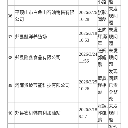
小路
题
未发
平顶山市白龟山石油销售有限
2026/3/26
张验,
36
现问
公司
16:28
闫磊
题
王向
未发
2026/3/18
37
郏县凯洋养殖场
辉,蔡
现问
10:53
军
题
张辉,
未发
2026/3/24
38
郏县隆鑫食品有限公司
郭鲲
现问
11:56
鹏
题
发现
董鑫,
问题
2026/3/25
39
河南贵玻节能科技有限公司
程相
已责
10:26
梁
令整
改
张辉,
未发
2026/3/18
40
郏县农机韩向利加油站
郭鲲
现问
9:57
鹏
题
发现