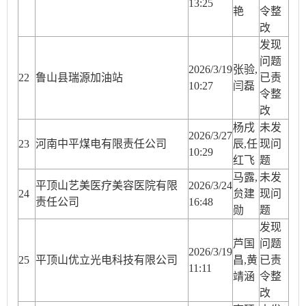
13:25
艳
令整
改
发现
问题
2026/3/19
张验,
22
鲁山县瑞源加油站
已责
10:27
闫磊
令整
改
杨戌
未发
2026/3/27
23
河南中平煤电有限责任公司
辰,任
现问
10:29
红飞
题
马露,
未发
平顶山艺美医疗美容医院有限
2026/3/24
24
贠建
现问
责任公司
16:48
勋
题
发现
芦国
问题
2026/3/19
25
平顶山优立光电科技有限公司
昌,黄
已责
11:11
靖涵
令整
改