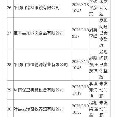
李硕,
未发
2026/3/18
26
平顶山铭枫眼镜有限公司
翟彦
现问
10:45
宗
题
发现
问题
2026/3/18
周英,
27
宝丰县东岭岗食品有限公司
已责
9:37
李峰
令整
改
发现
赵晓
问题
2026/3/25
28
平顶山市恒德源煤业有限公司
东,王
已责
10:46
茂锋
令整
改
李璞,
未发
2026/3/18
29
河南保卫机械设备有限公司
邓海
现问
17:19
艳
题
程相
未发
2026/3/19
30
叶县豪瑞畜牧养殖有限公司
梁,董
现问
10:53
鑫
题