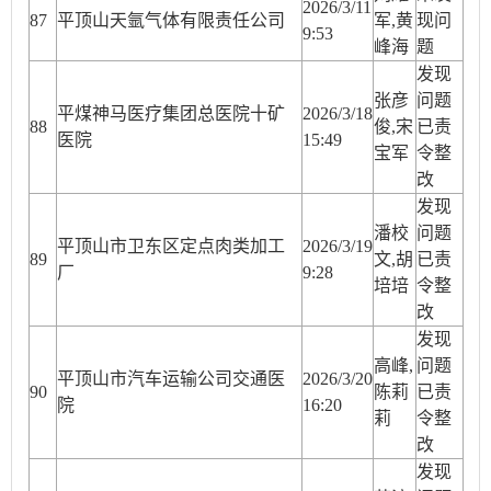
2026/3/11
87
平顶山天氩气体有限责任公司
军,黄
现问
9:53
峰海
题
发现
张彦
问题
平煤神马医疗集团总医院十矿
2026/3/18
88
俊,宋
已责
医院
15:49
宝军
令整
改
发现
潘校
问题
平顶山市卫东区定点肉类加工
2026/3/19
89
文,胡
已责
厂
9:28
培培
令整
改
发现
高峰,
问题
平顶山市汽车运输公司交通医
2026/3/20
90
陈莉
已责
院
16:20
莉
令整
改
发现