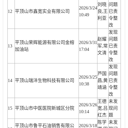
刘晓
问题
2026/3/24
12
平顶山市鑫宽实业有限公司
良,王
已责
10:49
利亚
令整
改
发现
赵耀
问题
平顶山荣辉能源有限公司金榕
2026/3/31
13
军,常
已责
加油站
17:04
文清
令整
改
发现
芦国
问题
2026/3/25
14
平顶山瑞沣生物科技有限公司
昌,黄
已责
10:38
靖涵
令整
改
王德
未发
2026/3/26
15
平顶山市中医医院新城区分院
宽,吕
现问
10:14
红杰
题
陈学
未发
平顶山市鲁平石油销售有限公
2026/3/18