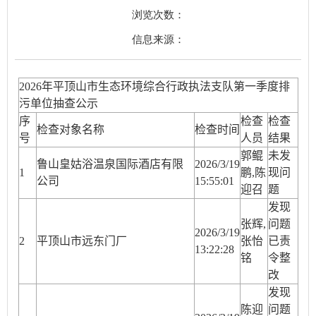
浏览次数：
信息来源：
202
6
年平顶山市生态环境综合行政执法支队第
一
季度排
污单位抽查公示
序
检查
检查
检查对象名称
检查时间
号
人员
结果
郭鲲
未发
鲁山皇姑浴温泉国际酒店有限
2026/3/19
1
鹏,陈
现问
公司
15:55:01
迎召
题
发现
张辉,
问题
2026/3/19
2
平顶山市远东门厂
张怡
已责
13:22:28
铭
令整
改
发现
陈迎
问题