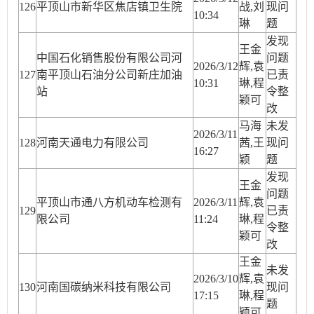
12
6
平顶山市新华区焦店镇卫生院
战,刘
现问
10:34
琳
题
发现
王金
中国石化销售股份有限公司河
问题
2026/3/12
辉,袁
12
7
南平顶山石油分公司新庄加油
已责
10:31
琳,程
站
令整
颖可
改
马海
未发
2026/3/11
12
8
河南天通电力有限公司
茜,王
现问
16:27
颖
题
发现
王金
问题
平顶山市通八方机动车检测有
2026/3/11
辉,袁
12
9
已责
限公司
11:24
琳,程
令整
颖可
改
王金
未发
2026/3/10
辉,袁
1
30
河南国碳纳米科技有限公司
现问
17:15
琳,程
题
颖可