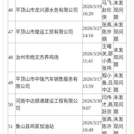
马飞,
未发
2026/3/19
46
平顶山市龙兴源水务有限公司
赵伦
现问
16:20
侠
题
张高,
未发
2026/3/27
47
平顶山市煌运工贸有限公司
陈许
现问
14:16
纲
题
王曙
未发
2026/3/26
关,郅
48
汝州市杨文杰养鸡场
现问
11:41
小勇,
题
张祎
程小
未发
平顶山市中瑞汽车销售服务有
2026/3/17
49
备,吕
现问
限公司
15:59
中正
题
闫伟
未发
河南中达顺通建设工程有限公
2026/3/30
50
才,高
现问
司
9:07
跃宗
题
张高,
未发
2026/3/27
51
鲁山县鸡冢加油站
陈许
现问
10:49
纲
题