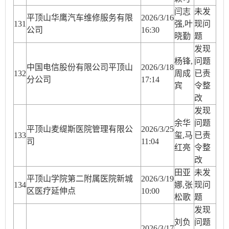
闫志
未发
平顶山华鹰汽车维修服务有限
2026/3/16
13
1
强,叶
现问
公司
16:30
晓勤
题
发现
杨锋,
问题
中国电信股份有限公司平顶山
2026/3/18
13
2
周成
已责
分公司
17:14
宾
令整
改
发现
余华
问题
平顶山麦缇斯医院管理有限公
2026/3/25
13
3
玺,马
已责
司
11:04
红亮
令整
改
田亚
未发
平顶山学院第二附属医院新城
2026/3/19
13
4
娜,张
现问
区医疗延伸点
10:00
松歌
题
发现
刘负
问题
2026/3/17