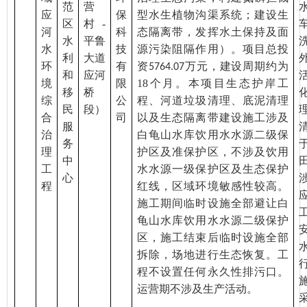
范
营
应
保
型水生植物沟渠系统；建设生
区
村
-
河
科
态隔离带，发挥水土保持及面
水
平鲁
水
技
源污染阻隔作用）。项目总投
利
大道
环
有
资
万元，建设周期
约
为
5764.07
和
应河
境
限
18
个月。本项目生态护岸工
移
桥
综
公
程、河道垃圾清理、底泥清理
民
段）
合
司
以及生态隔离带建设施工涉及
服
治
白龟山水库饮用水水源二级保
务
理
护区及准保护区，不涉及饮用
中
工
水水源一级保护区及生态保护
心
程
红线，区域环境敏感性较高。
施工期间临时设施全部避让白
龟山水库饮用水水源二级保护
区，施工结束后临时设施全部
拆除，场地进行生态恢复。工
程不设置任何永久性排污口。
运营期不涉及生产活动。