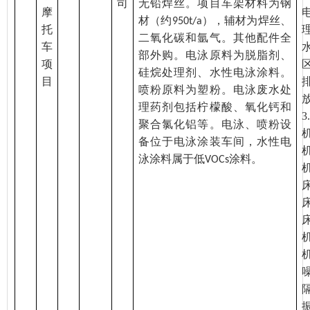
司
无铅焊丝。项目车架材料为钢
摩
材（约
），辅材为焊丝、
950t/a
托
二氧化碳和氩气。其他配件全
车
部外购。电泳原料为脱脂剂、
项
硅烷处理剂、水性电泳涂料。
目
喷粉原料为塑粉。电泳废水处
理药剂包括柠檬酸、氧化钙和
3.
聚合氯化铝等。电泳、喷粉设
备位于电泳涂装车间，水性电
泳涂料属于低
涂料。
VOCs