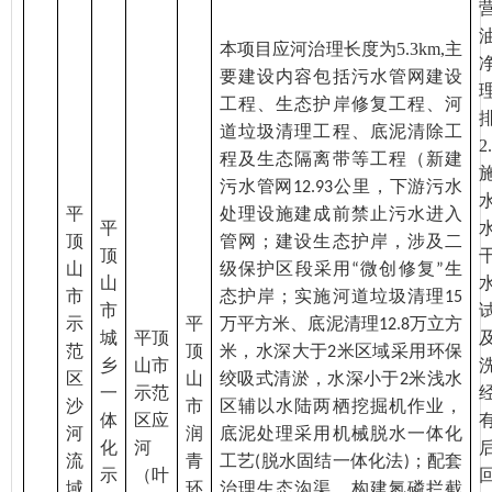
本项目应河治理长度为
5.3km,
主
要建设内容包括污水管网建设
工程、生态护岸修复工程、河
道垃圾清理工程、底泥清除工
2.
程及生态隔离带等工程（新建
污水管网
公里，下游污水
12.93
平
处理设施建成前禁止污水进入
平
顶
管网；建设生态护岸，涉及二
顶
山
级保护区段采用
微创修复
生
“
”
山
市
态护岸；实施河道垃圾清理
15
市
示
平
万平方米、底泥清理
万立方
12.8
城
平顶
范
顶
米，水深大于
米区域采用环保
2
乡
山市
区
山
绞吸式清淤，水深小于
米浅水
2
一
示范
沙
市
区辅以水陆两栖挖掘机作业，
体
区应
河
润
底泥处理采用机械脱水一体化
化
河
流
青
工艺
脱水固结一体化法
；配套
(
)
示
（叶
域
环
治理生态沟渠，构建氮磷拦截