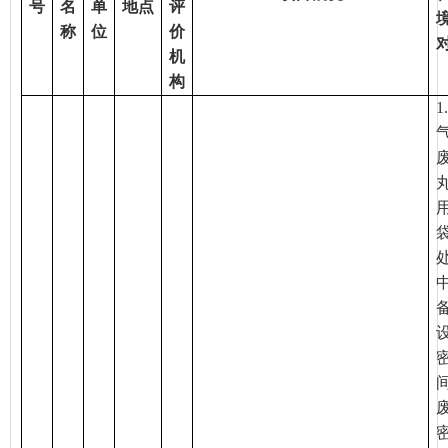
号
名
单
地点
评
称
位
价
机
构
1.