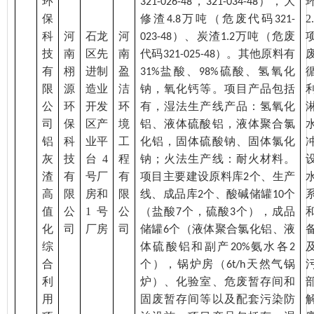
环
，
），大
321-026-48
321-034-48
保
修渣
万吨（危废代码
2.
4.8
321-
科
河
石龙
河
）、炭渣
万吨（危废
023-48
1.2
技
南
区先
南
代码
）。其他原料有
321-025-48
有
栩
进制
盈
盐酸、
硫酸、氢氧化
31%
98%
限
源
造业
洁
钠，氧化钙等。项目产品包括
公
环
开发
环
有，湿法生产线产品：氢氧化
司
保
区产
境
铝、液体硫酸铝，液体聚合氯
铝
科
业平
工
化铝，固体硫酸钠、固体氯化
灰
技
台
4
程
钠；火法生产线：耐火材料。
渣
有
号厂
有
项目主要建设原料库
个、生产
2
高
限
房和
限
线、成品库
个、酸碱储罐
个
2
10
值
公
1号
公
（盐酸
个，硫酸
个），成品
7
3
化
司
厂房
司
储罐
个（液体聚合氯化铝、液
6
综
体硫酸铝和副产
氨水各
20%
2
合
个），锅炉房（
天然气锅
6t/h
利
炉）、化验室、危废暂存间和
用
固废暂存间等以及配套污染防