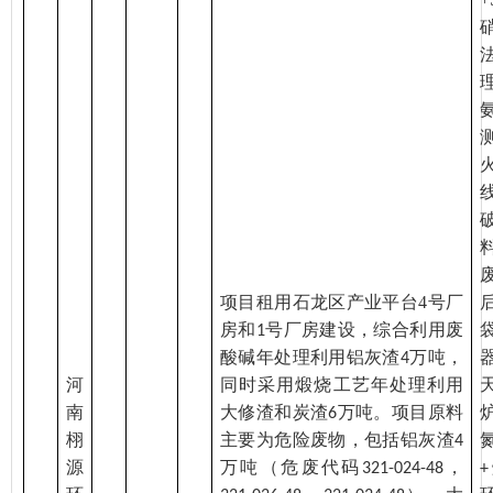
项目租用石龙区产业平台
4
号厂
房和
号厂房建设，综合利用废
1
酸碱年处理利用铝灰渣
万吨，
4
河
同时采用煅烧工艺年处理利用
南
大修渣和炭渣
万吨。项目原料
6
栩
主要为危险废物，包括铝灰渣
4
源
万吨（危废代码
，
321-024-48
+