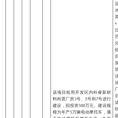
+
该项目租用
开发区内
科睿新材
料闲置厂房
3
号、
号和
号进行
5
7
建设，拟投资
万元。建设规
500
模为年产
万辆电动摩托车，属
5