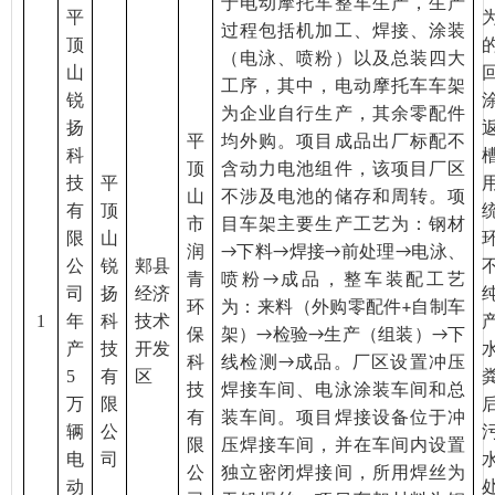
于电动摩托车整车生产，生产
平
过程包括机加工、焊接、涂装
顶
（电泳、喷粉）以及总装四大
山
工序，其中，电动摩托车车架
锐
为企业自行生产，其余零配件
扬
平
均外购。项目成品出厂标配不
科
顶
含动力电池组件，该项目厂区
技
平
山
不涉及电池的储存和周转。项
有
顶
市
目车架主要生产工艺为：钢材
限
山
润
下料
焊接
前处理
电泳、
→
→
→
→
公
锐
郏县
青
喷粉
成品，整车装配工艺
→
司
扬
经济
环
为：来料（外购零配件
自制车
+
1
年
科
技术
保
架）
检验
生产（组装）
下
→
→
→
产
技
开发
科
线检测
成品。厂区设置冲压
→
5
有
区
技
焊接车间、电泳涂装车间和总
万
限
有
装车间。项目焊接设备位于冲
辆
公
限
压焊接车间，并在车间内设置
电
司
公
独立密闭焊接间，所用焊丝为
动