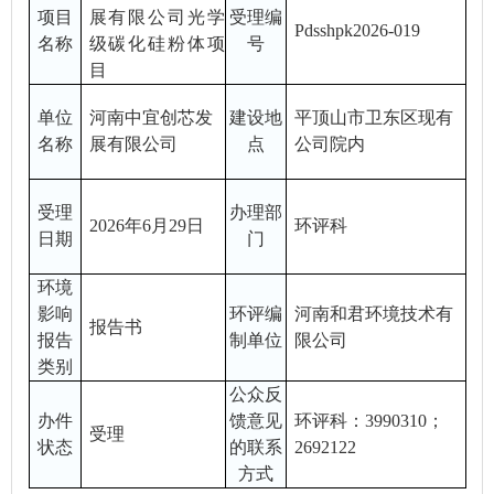
项目
展有限公司光学
受理编
Pdsshpk202
6-019
名称
级碳化硅粉体项
号
目
单位
河南中宜创芯发
建设地
平顶山市卫东区现有
名称
展有限公司
点
公司院内
受理
办理部
20
2
6
年
6
月
29
日
环评科
日期
门
环境
影响
环评编
河南和君环境技术有
报告
书
报告
制单位
限公司
类别
公众反
办件
馈意见
环评科：
3990310；
受理
状态
的联系
269212
2
方式