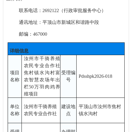
联系电话：
269212
2
（行政审批服务中心）
通讯地址：平顶山市新城区和谐路中段
邮编：
467000
详细信息
汝州市千骑养殖
农民专业合作社
项目
焦村镇水沟村富
受理编
Pdsshpk202
6-018
名称
农智慧农场年出
号
栏
50万羽肉鸡养
殖项目
单位
汝州市千骑养殖
建设地
平顶山市汝州市焦村
名称
农民专业合作社
点
镇水沟村
受理
办理部