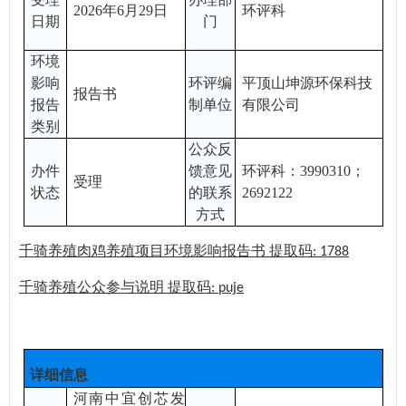
20
2
6
年
6
月
29
日
环评科
日期
门
环境
影响
环评编
平顶山坤源环保科技
报告
书
报告
制单位
有限公司
类别
公众反
办件
馈意见
环评科：
3990310；
受理
状态
的联系
269212
2
方式
千骑养殖肉鸡养殖项目环境影响报告书
提取码
: 1788
千骑养殖公众参与说明
提取码
: puje
详细信息
河南中宜创芯发