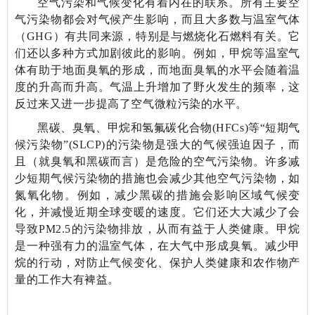
空气污染和气候变化有着内在的联系。所有主要空
气污染物都会对气候产生影响，而且大多数与温室气体
（GHG）有共同来源，特别是与燃烧化石燃料有关。它
们还以多种方式加剧彼此的影响。例如，甲烷等温室气
体有助于地面臭氧的形成，而地面臭氧的水平会随着温
度的升高而升高。气温上升增加了野火发生的频率，这
反过来又进一步提高了空气微粒污染的水平。
黑碳、臭氧、甲烷和氢氟碳化合物(HFCs)等“短期气
候污染物”(SLCP)的污染物是强大的气候强迫因子，而
且（就臭氧和黑碳而言）是危险的空气污染物。许多减
少短期气候污染物的措施也会减少其他空气污染物，如
氮氧化物。例如，减少黑碳的措施会影响区域气候变
化，并减慢近期全球变暖的速度。它们还大大减少了会
导致PM
2.5
的污染物排放，从而有益于人类健康。甲烷
是一种强有力的温室气体，在大气中形成臭氧。减少甲
烷的行动，对防止气候变化、保护人类健康和农作物产
量的工作大有裨益。