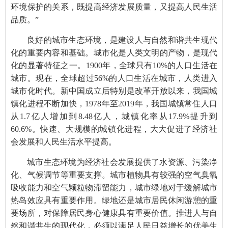
环境保护的关系，既提高经济发展质量，又提高人民生活
品质。”
良好的城市生态环境，是建设人与自然和谐共生现代
化的重要内容和基础。
城市化是人类文明的产物，是现代
化的显著特征之一。
1900
年，全球只有
10%
的人口生活在
城市。现在，全球超过
56%
的人口生活在城市，人类进入
城市化时代。新中国成立后特别是改革开放以来，我国城
镇化进程不断加快，
1978
年至
2019
年，我国城镇常住人口
从
1.7
亿人增加到
8.48
亿人，城镇化率从
17.9%
提升到
60.6%
。快速、大规模的城镇化进程，大大促进了经济社
会发展和人民生活水平提高。
城市生态环境为经济社会发展提供了水资源、污染净
化、气候调节等重要支撑。城市植物具有较强的空气臭氧
吸收能力和空气颗粒物滞留能力，城市绿地对于缓解城市
热岛效应具有重要作用。绿地还是城市居民休闲游憩的重
要场所，对保障居民身心健康具有重要价值。推进人与自
然和谐共生的现代化，必须以满足人民日益增长的优美生