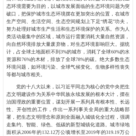
态环境需要为目的，以城市发展面临的生态环境问题为突
破口，把保护城市生态环境摆在更加突出的位置，在城市
生产空间、生活空间、生态空间规划上下足“绣花”功夫，
努力处理好城市生产生活和生态环境保护的关系。
作为人
类活动最集中的区域，城市运行需要消耗大量自然资源，
向自然环境排放大量废弃物，对生态环境影响巨大。据统
计，占全球土地面积不到
3%
的城市，消耗了全球
60%
的水
资源和
76%
的木材，排放了全球
78%
的碳。绝大多数生态
环境问题，如环境污染、全球气候变化、生物多样性丧失
等都与城市相关。
党的十八大以来，以习近平同志为核心的党中央把生
态文明建设作为关系中华民族永续发展的根本大计，摆在
治国理政的重要位置，谋划开展一系列具有根本性、长远
性、开创性的工作，作出一系列事关全局的重大战略部
署，把生态文明理念和原则全面融入城镇化全过程，强调
走集约、智能、绿色、低碳的新型城镇化道路。城市绿地
面积从
2006
年的
132.12
万公顷增长至
2019
年的
319.19
万公