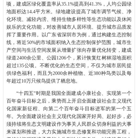
顷，建成区绿化覆盖率从
35.1%
提高到
41.3%
，人均公园绿
地面积达
14.4
平方米。绿地建设提高了城市调节气候、净
化环境、减轻内涝、维持生物多样性等生态功能以及休闲
娱乐的文化功能，对改善城市人居环境、提升城市品质发
挥了重要作用。以广东省深圳市为例，通过构建生态控制
线，将近
50%
的市域面积纳入生态控制保护范围，城市生
产空间与生活空间发展从增量扩张向存量优化转变，建成
绿道
2400
余公里、公园
1206
个，累计恢复红树林湿地面积
超过
135
公顷。不断优化的生态空间，不仅为城市居民提
供绿色福利，而且为
2000
余种植物、近
380
种鸟类以及每
年超过
10
万只候鸟提供了栖息地。
“十四五”时期是我国全面建成小康社会、实现第一个
百年奋斗目标之后，乘势而上开启全面建设社会主义现代
化国家新征程、向第二个百年奋斗目标进军的第一个五
年。为全面建设社会主义现代化国家开好局、起好步，必
须持续将生态文明建设作为事关人民群众切身利益的大事
来谋划和推进，大力实施城市生态修复和功能完善工程，