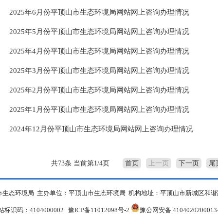
2025年6月份平顶山市生态环境局网站网上咨询办理情况
2025年5月份平顶山市生态环境局网站网上咨询办理情况
2025年4月份平顶山市生态环境局网站网上咨询办理情况
2025年3月份平顶山市生态环境局网站网上咨询办理情况
2025年2月份平顶山市生态环境局网站网上咨询办理情况
2025年1月份平顶山市生态环境局网站网上咨询办理情况
2024年12月份平顶山市生态环境局网站网上咨询办理情况
共73条 当前第1/4页
首页
上一页
下一页
尾
生态环境局 主办单位：平顶山市生态环境局 机构地址：平顶山市新城区和谐路中段
站标识码：4104000002
豫ICP备11012098号-2
豫公网安备 410402020001