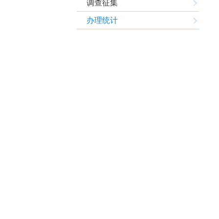
调查征集
办理统计