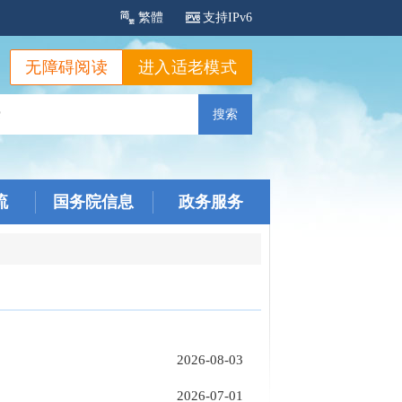
繁體
支持IPv6
无障碍阅读
进入适老模式
流
国务院信息
政务服务
2026-08-03
2026-07-01