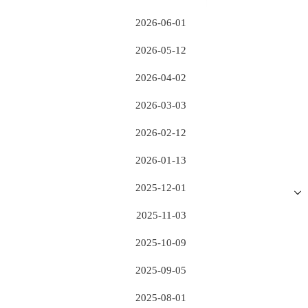
2026-06-01
2026-05-12
2026-04-02
2026-03-03
2026-02-12
2026-01-13
2025-12-01
2025-11-03
2025-10-09
2025-09-05
2025-08-01