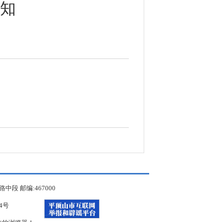
知
 邮编:467000
34号