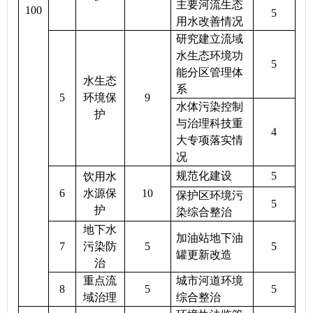
主要河流生态
100
5
用水改善情况
研究建立流域
水生态环境功
5
能分区管理体
水生态
系
5
环境保
9
水体污染控制
护
与治理科技重
4
大专项落实情
况
规范化建设
5
饮用水
6
水源保
10
保护区环境污
5
护
染综合整治
地下水
加油站地下油
7
污染防
5
5
罐更新改造
治
重点流
城市河道环境
8
5
5
域治理
综合整治