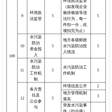
环境执法监管
（如发现企业
环境执
偷排偷放等违
9
5
5
法监管
法行为，每一
件扣一分，此
项扣完为止）
水污染
地方各级财政
防治
10
5
水污染防治投
5
资金投
入情况
入
100
水污染
防治
水污染防治工
11
5
5
工作机
作机制
制
环境信息公开
2
各方责
地方管理机制
任及
3
12
5
落实
公众参
突发水污染事
与
件（扣分项）