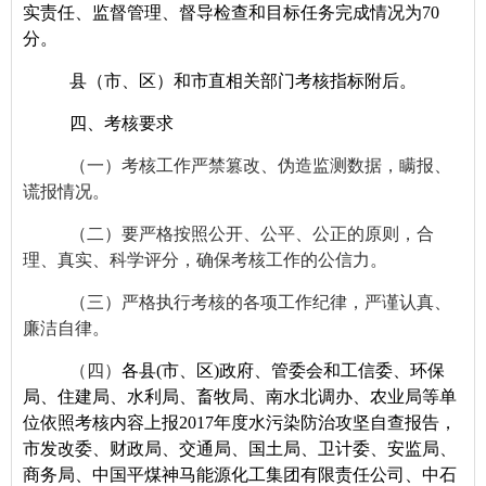
实责任、监督管理、督导检查和目标任务完成情况为70
分。
县（市、区）和市直相关部门考核指标附后。
四、考核要求
（一）考核工作严禁篡改、伪造监测数据，瞒报、
谎报情况。
（
二
）要严格按照公开、公平、公正的原则，合
理、真实、科学评分，确保考核工作的公信力。
（三）严格执行考核的各项工作纪律，严谨认真、
廉洁自律。
（四）
各
县(市、区)
政府
、管委会
和
工信委、环保
局、住建局、水利局、畜牧局、南水北调办、农业局等单
位
依照考核内容上报2017年度水污染防治攻坚自查报告，
市发
改委、
财政局、
交通局、国土局、卫计委、安监局、
商务局、
中国平煤神马能源化工集团有限责任公司、中石