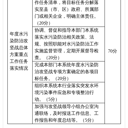
作任务清单，将目标任务分解落
实至县（市、区）政府、所属部
门或相关企业，明确主体责任。
（
20
分）
协调、督促和指导本部门本系统
年度水污
落实水污染防治相关政策、法
染防治攻
规、按照职能对水污染防治工作
坚战总体
实施监督管理，定期开展督导检
70
分
方案重点
查。（
20
分）
工作任务
完成本部门本系统年度水污染防
落实情况
治攻坚战专项方案确定的各项目
标任务。（
20
分）
组织本系统本行业落实突发水环
境污染事件应急和专项整治行
动。（
5
分）
加强与
攻坚战领导小组办公室沟
通联络，及时报送工作信息、工
作报告和年度总结等。（
5
分）