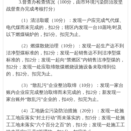
3.
督查办检查情况（100分，由市环境污染防治攻坚
战督查办完成考核打分）
（1）
清洁取暖（
10
分）：发现一户应完成气代煤、
电代煤而未完成的，扣
2
分；辖区内发现一台
10
蒸吨
/
时及
以下燃煤锅炉的，扣
5
分。扣完为止。
（2）
燃煤散烧治理（
10
分）：发现一起生产达不到
洁净型煤标准的，扣2分；发现一起销售达不到洁净型煤
标准的，扣
2
分；发现一起向“禁燃区”内销售洁净型煤的，
扣
2
分；发现一处应取缔散煤燃烧设施设备未取缔到位
的，扣
2
分。扣完为止。
（3）
“散乱污”企业整治取缔（
10
分）：发现一家台
账内企业应完成整治取缔而未完成的，扣
2
分；新发现一
家台账外“散乱污”企业的，扣
4
分。扣完为止。
（4）
工地扬尘污染防治措施（
20
分）：发现一处施
工工地应落实“封土行动”而未落实的，扣
5
分；发现一处施
工工地未落实“六个百分之百”的，扣
1
分；发现一处施工工