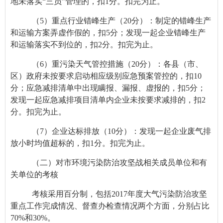
地未落实“三员”管理的，扣
1
分。扣完为止。
（5）
重点行业错峰生产（
20
分）：制定的错峰生产
和运输方案弄虚作假的，扣
5
分；发现一起企业错峰生产
和运输落实不到位的，扣
2
分。扣完为止。
（6）
重污染天气管控措施（
20
分）：各县（市、
区）政府未按要求启动相应级别应急预案管控的，扣
10
分；应急减排清单中出现瞒报、漏报、虚报的，扣
5
分；
发现一起应急减排项目清单内企业未按要求减排的，扣
2
分。扣完为止。
（7）
企业达标排放（
10
分）：发现一起企业废气排
放小时均值超标的，扣
1
分。扣完为止。
（二）对市环境污染防治攻坚战相关成员单位和有
关单位的考核
考核采用百分制，包括2017年度大气污染防治攻坚
重点工作完成情况、督查办检查情况两个方面，分别占比
70%和30%。