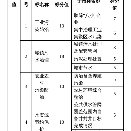
子指标名称
标分
值
号
标名称
标分值
值
取缔“八小”企
7
工业污
业
1
13
染防治
集中治理工业
6
集聚区水污染
城镇污水处理
8
及配套管网
城镇污
2
18
污泥处理处置
5
水治理
城市节水
5
农业农
防治畜禽养殖
5
村
污染
3
10
污染防
农村环境综合
5
治
整治
公共供水管网
覆盖范围内自
水资源
5
备井封井目标
4
节约保
10
完成情况
护