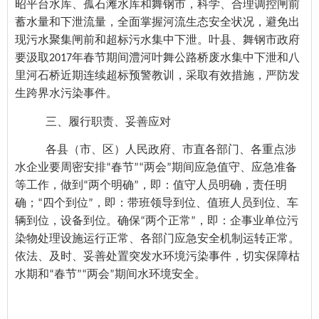
昭平台水库、孤石滩水库和舞钢市，科学、合理调控闸前
蓄水量和下泄流量，全面掌握河流生态安全状况，避免出
现污水聚集闸前和超标污水集中下泄。叶县、舞钢市政府
要汲取2017年春节期间澧河叶舞公路桥废水集中下泄和八
里河石桥近期连续超标预警教训，采取有效措施，严防发
生跨界水污染事件。
三、履行职责、妥善应对
各县（市、区）人民政府、市直各部门、各重点涉
水企业要周密安排“春节”“两会”期间应急值守、应急准备
等工作，做到“两个明确”，即：值守人员明确，责任明
确；“四个到位”，即：带班领导到位、值班人员到位、车
辆到位，设备到位。确保“两个正常”，即：企事业单位污
染物处理设施运行正常、各部门应急安全机制运转正常。
依法、及时、妥善处置突发水环境污染事件，切实保障枯
水期和“春节”“两会”期间水环境安全。