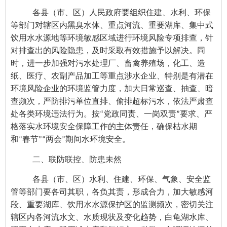
各县（市、区）人民政府要组织住建、水利、环保
等部门对辖区内黑臭水体、重点河流、重要湖库、集中式
饮用水水源地等环境敏感区域进行环境风险专项排查，针
对排查出的风险隐患，及时采取有效措施予以解决。同
时，进一步加强对污水处理厂、畜禽养殖场，化工、造
纸、医疗、农副产品加工等重点涉水企业、特别是有潜在
环境风险企业的环境监管力度，加大日常巡查、抽查、暗
查频次，严防排污单位直排、偷排超标污水，依法严肃查
处各类环境违法行为。按“党政同责、一岗双责”要求、严
格落实水环境安全保障工作的主体责任，确保枯水期
和“春节”“两会”期间水环境安全。
二、联防联控、防患未然
各县（市、区）水利、住建、环保、气象、安全监
管等部门要各司其职，各负其责，形成合力，加大敏感河
段、重要湖库、饮用水水源保护区的监测频次，密切关注
辖区内各河流水文、水质现状及变化趋势，白龟湖水库、