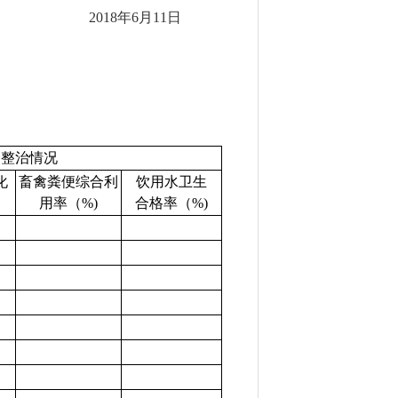
2018年
6
月
11
日
合整治情况
化
畜禽粪便综合利
饮用水卫生
用率（%)
合格率（%)