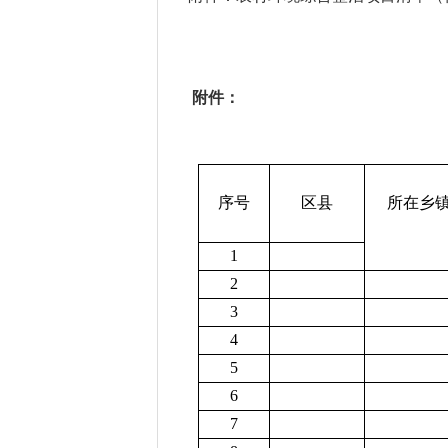
附件：
序号
区县
所在乡镇
1
2
3
4
5
6
7