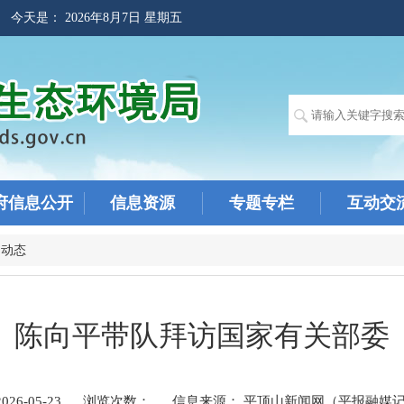
! 今天是：
2026年8月7日 星期五
府信息公开
信息资源
专题专栏
互动交
局动态
陈向平带队拜访国家有关部委
26-05-23
浏览次数：
信息来源： 平顶山新闻网（平报融媒记