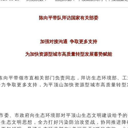
陈向平带队拜访国家有关部委
加强对接沟通 争取更多支持
为加快资源型城市高质量转型发展蓄势赋能
书记陈向平带领市直相关部门负责同志，拜访生态环境部、
全力争取更多支持，为平顶山加快资源型城市高质量转型
市委、市政府向生态环境部对平顶山生态文明建设给予的
平生态文明思想，全力打好污染防治攻坚战，协同推进降