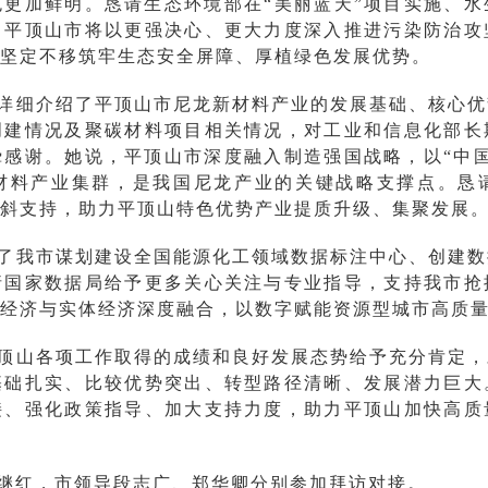
更加鲜明。恳请生态环境部在“美丽蓝天”项目实施、
。平顶山市将以更强决心、更大力度深入推进污染防治攻
坚定不移筑牢生态安全屏障、厚植绿色发展优势。
详细介绍了平顶山市尼龙新材料产业的发展基础、核心优
创建情况及聚碳材料项目相关情况，对工业和信息化部长
感谢。她说，平顶山市深度融入制造强国战略，以“中
材料产业集群，是我国尼龙产业的关键战略支撑点。恳
斜支持，助力平顶山特色优势产业提质升级、集聚发展
了我市谋划建设全国能源化工领域数据标注中心、创建数
请国家数据局给予更多关心关注与专业指导，支持我市抢
经济与实体经济深度融合，以数字赋能资源型城市高质
顶山各项工作取得的成绩和良好发展态势给予充分肯定，
基础扎实、比较优势突出、转型路径清晰、发展潜力巨大
接、强化政策指导、加大支持力度，助力平顶山加快高质
继红，市领导段志广、郑华卿分别参加拜访对接。