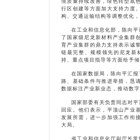
境质量持续改善，绿色转型底色
行区创建等方面加大支持力度
构、交通运输结构等调整优化，
在工业和信息化部，陈向平
了国家级尼龙新材料产业集群
育产业集群的鼎力支持表示诚挚
链最完整、规模领先的尼龙新
持、重点项目指导等方面给予倾
在国家数据局，陈向平汇报
路、基础条件与推进举措，恳
数据标注产业新业态，推动数字
国家部委有关负责同志对平
回应。他们表示，平顶山产业
发展所需，进一步加强工作衔
大局。
省工业和信息化厅副厅长常