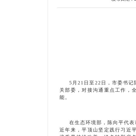
5月21日至22日，市委
关部委，对接沟通重点工作，
能。
在生态环境部，陈向平代表
近年来，平顶山坚定践行习近