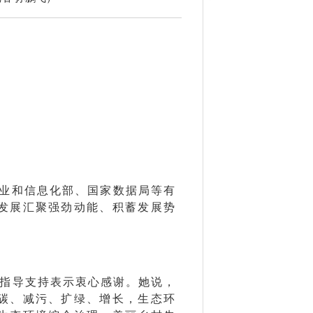
工业和信息化部、国家数据局等有
发展汇聚强劲动能、积蓄发展势
指导支持表示衷心感谢。她说，
碳、减污、扩绿、增长，生态环