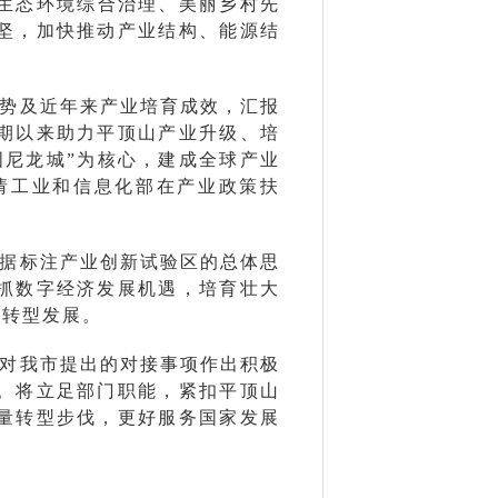
水生态环境综合治理、美丽乡村先
坚，加快推动产业结构、能源结
势及近年来产业培育成效，汇报
期以来助力平顶山产业升级、培
国尼龙城”为核心，建成全球产业
请工业和信息化部在产业政策扶
。
据标注产业创新试验区的总体思
抓数字经济发展机遇，培育壮大
量转型发展。
对我市提出的对接事项作出积极
。将立足部门职能，紧扣平顶山
量转型步伐，更好服务国家发展