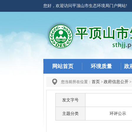
您好，欢迎访问平顶山市生态环境局门户网站
网站首页
环境质量
政
您当前所在位置：
首页
>
政府信息公开
发文字号
主题分类
环评公示