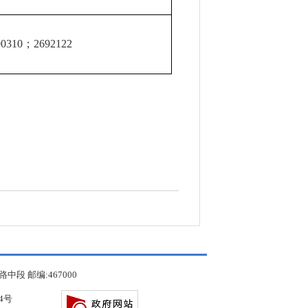
90310；269212
2
 邮编:467000
34号