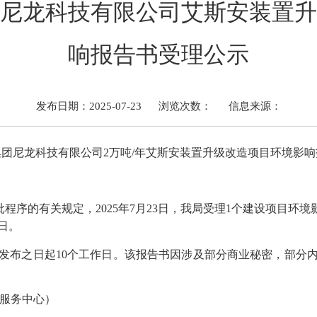
尼龙科技有限公司艾斯安装置升
响报告书受理公示
发布日期：2025-07-23
浏览次数：
信息来源：
集团尼龙科技有限公司
2万吨/年艾斯安装置升级改造项目环境影
批程序的有关规定，
20
2
5
年
7
月
23
日，我局受理
1
个建设项目环境
日
。
发布之日起
10
个工作日
。
该报告书因涉及部分商业秘密，部分
。
服务中心）