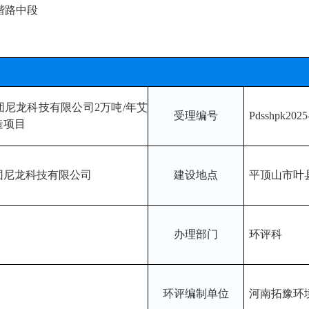
谐路中段
团尼龙科技有限公司
2万吨/年艾
受理编号
Pdsshpk202
5
造项目
团尼龙科技有限公司
建设地点
平顶山市叶
办理部门
环评科
环评编制单位
河南拓豫环