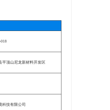
-018
县平顶山尼龙新材料开发区
境科技有限公司