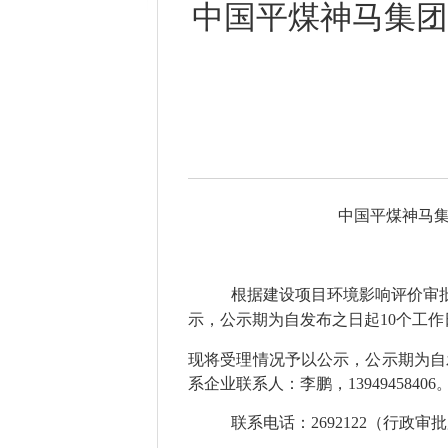
中国平煤神马集团
中国平煤神马
根据建设项目环境影响评价审
示，公示期为
自发布之日起
10
个工作
现将受理情况予以公示，公示期为
自
系企业联系人：李鹏，
13949458406
联系电话：269212
2
（行政审批