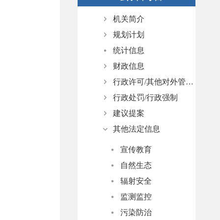
机关简介
规划计划
部门领导
统计信息
机构职能
年度计划
财政信息
专项规划
行政许可/其他对外管理服务
年度预算
行政处罚/行政强制
年度决算
依据、条件、程序
建议提案
三公经费
行政许可结果公示
依据、条件、程序
其他法定信息
其他对外管理服务事项结果公示
行政处罚结果公示
人大代表建议办理
政协委员提案办理
宣传教育
自然生态
辐射安全
监测监控
污染防治