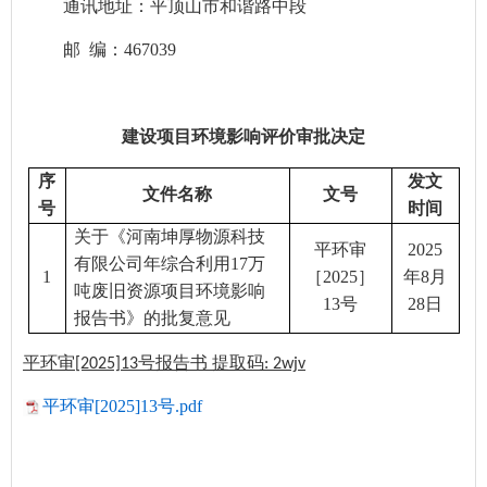
通讯地址：平顶山市和谐路中段
邮
编：467039
建设项目环境影响评价审批决定
序
发文
文件名称
文号
号
时间
关于《河南坤厚物源科技
平环
审
20
2
5
有限公司年综合利用
17万
1
［
20
2
5
］
年
8
月
吨废旧资源项目环境影响
13
号
28
日
报告书》的批复意见
平环审
号报告书 提取码
[2025]13
: 2wjv
平环审[2025]13号.pdf