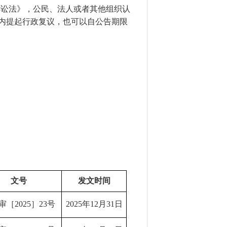
诉讼法》，公民、法人或者其他组织认
内提起行政复议，也可以自公告期限
文号
发文时间
审
［
20
2
5
］
23
号
20
2
5
年
12
月
31
日