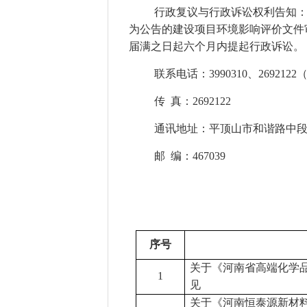
行政复议与行政诉讼权利告知
为公告的建设项目环境影响评价文件
届满之日起六个月内提起行政诉讼。
联系电话：
3990310、269212
2
传
真：269212
2
通讯地址：平顶山市和谐路中
邮
编：467039
序号
关于《河南省高端化学
1
见
关于《河南恒泰源新材