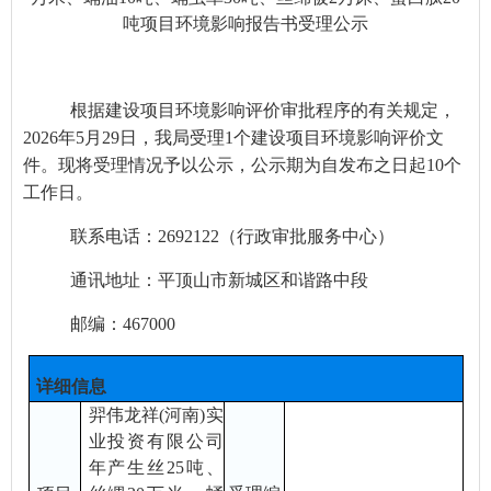
吨项目环境影响报告书受理公示
根据建设项目环境影响评价审批程序的有关规定，
20
2
6
年
5
月
29
日，我局受理
1
个建设项目环境影响评价文
件。现将受理情况予以公示，公示期为
自发布之日起
10
个
工作日
。
联系电话：
269212
2
（行政审批服务中心）
通讯地址：平顶山市新城区和谐路中段
邮编：
467000
详细信息
羿伟龙祥
(河南)实
业投资有限公司
年产生丝25吨、