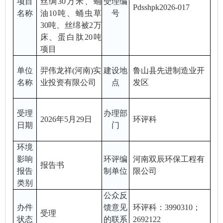
项目
丝绸30万米、蛹
受理编
Pdsshpk202
6-017
名称
油10吨、蛹虫草
号
30吨、丝绵被2万
床、蛋白肽20吨
项目
单位
羿伟龙祥
(河南)实
建设地
鲁山县
先进制造业开
名称
业投资有限公司
点
发区
受理
办理部
20
2
6
年
5
月
29
日
环评科
日期
门
环境
影响
环评编
河南双辰环保工程有
报告
书
报告
制单位
限公司
类别
公众反
办件
馈意见
环评科：
3990310；
受理
状态
的联系
269212
2