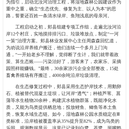
为指引，启动北汝河治理工程，将湿地森林公园建设作为
重中之重，确立“生态优先、修复为主、以人为本”的思
路，誓要还百姓一条清水绿岸、鱼翔浅底的母亲河。
工程启动之初，郏县组建专项工作组，走遍北汝河沿
岸12个村庄，实地摸排排污口、垃圾堆放点，制定“一河
一策”治理方案。郏县林业发展中心主任周森森回忆道，
为劝说沿岸养殖户搬迁，他们连续一个多月上门沟
通，“一开始老乡不理解，觉得断了生计，我们就带着政
策、算生态账——污染治好了，游客来了，农家乐、采摘
园照样能赚钱。”最终，30余家涉污企业全部整改，15处
畜禽养殖场有序搬迁，4000余吨沿岸垃圾清理。
在生态修复过程中，郏县采用生态护岸技术，用鹅卵
石、植被替代混凝土堤坝，让河岸“透气”；种植芦苇、菖
蒲等水生植物20余种，构建滨水植物群落，既能净化水
质，又能为鸟类提供栖息地；投放鲤鱼、鲫鱼等本土鱼
类，恢复水域生态链。如今，湿地森林公园水质稳定在Ⅲ
类标准，沿岸植被覆盖率从35%提升至82%，成为鸟类的
乐园。观测数据显示，这里已记录到白鹭、苍鹭、斑嘴鸭