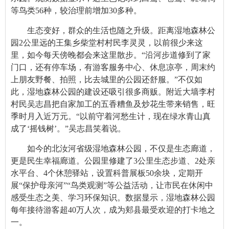
等鸟类56种，较治理前增加30多种。
生态变好，群众的生活也随之升级。距离湿地森林公
园2公里远的王集乡柴堂村村民李灵灵，以前很少来这
里，如今每天傍晚都会来这里散步。“沿河步道修到了家
门口，还有停车场，有游客服务中心、休息凉亭，周末约
上朋友野餐、拍照，比去城里的公园还舒服。”不仅如
此，湿地森林公园的建设还吸引很多商贩。附近大墙李村
村民吴志昌把自家加工的五香糟鱼及炒花生带来销售，旺
季时月入近万元。“以前守着河愁生计，现在绿水青山真
成了‘摇钱树’。”吴志昌笑着说。
如今的北汝河省级湿地森林公园，不仅是生态廊道，
更是民生幸福廊道。公园里修建了3公里生态步道、2处亲
水平台、4个休憩驿站，设置科普展板50余块，定期开
展“保护母亲河”“鸟类观测”等公益活动，让市民在休闲中
感受生态之美、学习环保知识。数据显示，湿地森林公园
每年接待游客超40万人次，成为郏县最受欢迎的打卡地之
一。