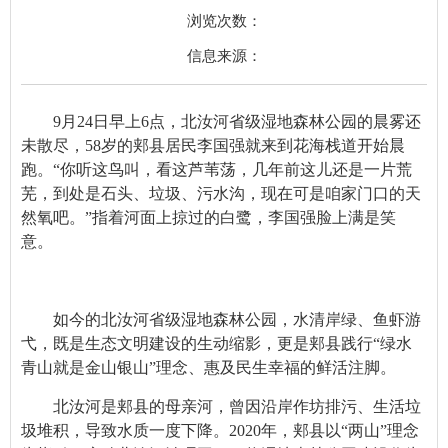
浏览次数：
信息来源：
9月24日早上6点，北汝河省级湿地森林公园的晨雾还
未散尽，58岁的郏县居民李国强就来到花海栈道开始晨
跑。“你听这鸟叫，看这芦苇荡，几年前这儿还是一片荒
芜，到处是石头、垃圾、污水沟，现在可是咱家门口的天
然氧吧。”指着河面上掠过的白鹭，李国强脸上满是笑
意。
如今的北汝河省级湿地森林公园，水清岸绿、鱼虾游
弋，既是生态文明建设的生动缩影，更是郏县践行“绿水
青山就是金山银山”理念、惠及民生幸福的鲜活注脚。
北汝河是郏县的母亲河，曾因沿岸作坊排污、生活垃
圾堆积，导致水质一度下降。2020年，郏县以“两山”理念