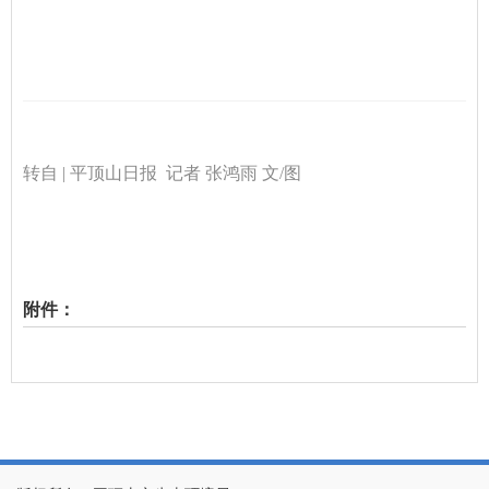
转自 | 平顶山日报
记者 张鸿雨 文/图
附件：