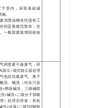
置于室内，采取基础减
措施。
废润滑油桶依托现有工
存间妥善规范暂存，交
。一般固废新增回收粉
气和喷雾干燥废气，经
风除尘
+
袋式除尘器处理
气包括负载废气、离子
酸洗、碱洗（结合污染
洗
两级碱洗，三级碱喷
+
酸洗
碱洗
二级分子筛吸
+
+
理）处理后排放；有机
碱洗
冷凝
二级
吸附
+
+
TEP