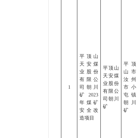
平顶山
天安煤
平顶
平顶山
业股份
山市
天安煤
有限公
汝州
业股份
1
司朝川
市小
有限公
矿
2023
屯镇
司朝川
年煤矿
朝川
矿
安全改
矿
造项目