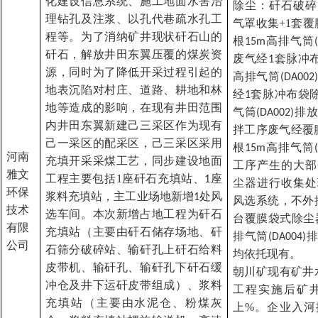
化建设信息系统、施工地面水害治
除尘：矸石破碎
理钻孔及注浆、以孔代巷疏水孔工
气罩收集
+1
套覆
程等。为了消纳矿井现状矸石山的
根
高排气筒
15m
矸石，解放井田东翼压覆的煤炭资
废气经
套脉冲
1
源，同时为了降低开采过程引起的
高排气筒
(DA002)
地表沉陷对村庄、道路、耕地和林
经
套脉冲布袋
1
地等造成的影响，在现有井田范围
气筒
排放
(DA002)
内井田东翼新建己三采区作为现有
拌工序废气经覆
己一采区的配采区，己三采区采用
根
高排气筒
15m
河南
充填开采采煤工艺，同步建设地面
工序产生的大部
雅文
工程主要包括
1
座矸石充填站、
座
1
尘器进行收集处
环保
浆料充填站，主工业场地新增
处风
1
风选系统，不外
技术
选车间。本次新增占地工程为矸石
台覆膜袋式除尘
有限
充填站（主要由矸石储存场地、矸
排气筒
排
(DA004)
公司
石筛分破碎站、输矸孔上矸石给料
均依托现有。
皮带机、输矸孔、输矸孔下矸石缓
朝川矿现有矿井
冲仓及井下运矸皮带组成）、浆料
工程实施后矿
充填站（主要由水泥仓、粉煤灰
上
%
。企业入河