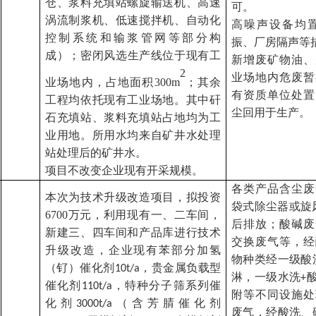
仓、浆料充填站螺旋输送机、高速
可。
涡流制浆机、低速搅拌机、自动化
高噪声设备均
控制系统和输浆管网等部分构
振、厂房隔声等
成）
；
密闭风选生产线位于现有工
新增废矿物油、
2
业场地内危废暂
业场地内，占地面积
300m
；
其余
有资质单位处置
工程均依托现有工业场地。其中矸
尘回用于生产。
石充填站、浆料充填站占地均为工
业用地。所用水均来自矿井水处理
站处理后的矿井水。
项目不改变企业现有开采规模。
各类产品含尘废
本次为技术升级改造项目，拟投资
袋式除尘器或旋
6700
万元，利用现有一、二车间，
后排放；酸碱废
新建三、四车间和产品库进行技术
交换废气等，经
升级改造，企业现有苯部分加氢
物种类经一级酸
（钌）催化剂
，贵金属负载型
10t/a
淋，一级水洗
+
催化剂
，特种分子筛系列催
110t/a
附等不同设施处
化剂
（含芳腈催化剂
3000t/a
废气，经酸洗、