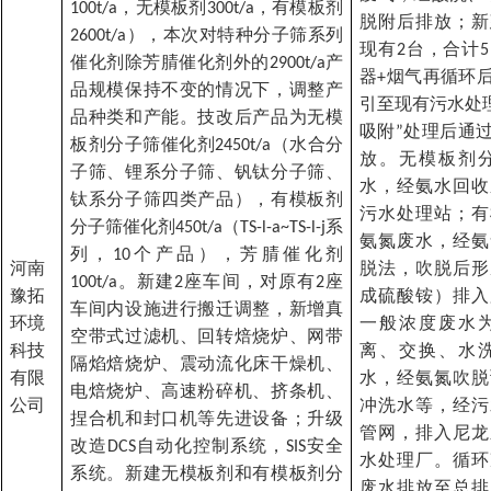
，无模板剂
，有模板剂
100t/a
300t/a
脱附后排放；新
），本次对特种分子筛系列
2600t/a
现有
台，合计
2
5
催化剂除芳腈催化剂外的
产
2900t/a
器
烟气再循环
+
品规模保持不变的情况下，调整产
引至现有污水处
品种类和产能。技改后产品为无模
吸附
处理后通
”
板剂分子筛催化剂
（水合分
2450t/a
放。无模板剂
子筛、锂系分子筛、钒钛分子筛、
水，经氨水回收
钛系分子筛四类产品），有模板剂
污水处理站；有
分子筛催化剂
（
系
450t/a
TS-l-a~TS-l-j
氨氮废水，经氨
列，
个产品），芳腈催化剂
10
河南
脱法
，
吹脱后形
。新建
座车间，对原有
座
100t/a
2
2
豫拓
成硫酸铵）排入
车间内设施进行搬迁调整，新增真
环境
一般浓度废水
空带式过滤机、回转焙烧炉、网带
科技
离、交换、水
隔焰焙烧炉、震动流化床干燥机、
有限
水，经氨氮吹脱
电焙烧炉、高速粉碎机、挤条机、
公司
冲洗水等，经污
捏合机和封口机等先进设备；升级
管网，排入尼龙
改造
自动化控制系统，
安全
DCS
SIS
水处理厂。循环
系统。新建无模板剂和有模板剂分
废水排放至总排