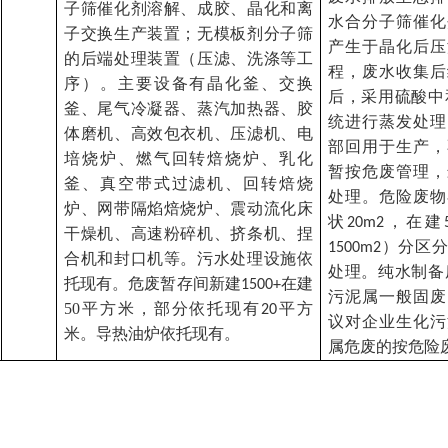
子筛催化剂溶解、成胶、晶化和离
水合分子筛催化
子交换生产装置；无模板剂分子筛
产生于晶化后压
的后端处理装置（压滤、洗涤等工
程，废水收集后
序）。主要设备有晶化釜、交换
后，采用硫酸中
釜、尾气冷凝器、蒸汽加热器、胶
统进行蒸发处理
体磨机、高效包衣机、压滤机、电
部回用于生产，
培烧炉、燃气回转焙烧炉、乳化
暂按危废管理，
釜、真空带式过滤机、回转焙烧
处理。危险废物
炉、网带隔焰焙烧炉、震动流化床
状
，在建
20m2
干燥机、高速粉碎机、挤条机、捏
）分区分
1500m2
合机和封口机等。污水处理设施依
处理。纯水制备
托现有。危废暂存间新建
在建
1500+
污泥属一般固废
50
平方米，部分依托现有
平方
20
议对
企业
生化污
米。导热油炉依托现有。
属危废的按危险