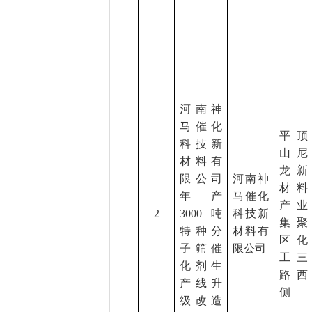
河南神
马催化
平顶
科技新
山尼
材料有
龙新
限公司
河南神
材料
年产
马催化
产业
2
3000吨
科技新
集聚
特种分
材料有
区化
子筛催
限公司
工三
化剂生
路西
产线升
侧
级改造