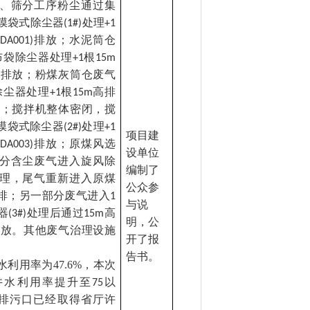
、筛分工序粉尘通过集
膜袋式除尘器
处理
(1#)
+1
排放；水泥筒仓
(DA001)
布袋除尘器处理
根
+1
15m
排放；粉煤灰筒仓废气
除尘器处理
根
高排
+1
15m
；搅拌机整体密闭，搅
膜袋式除尘器
处理
(2#)
+1
项目建
排放；原煤风选
(DA003)
设单位
分含尘废气进入旋风除
编制了
理，尾气重新进入原煤
公众参
排；另一部分废气进入
1
与说
器
处理后通过
高
(3#)
15m
明，公
放。其他废气治理设施
开了报
告书。
水利用率为
47.6%
，本次
井水利用率提升至
以
75
排污口已经取得省厅许