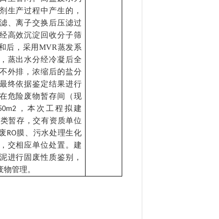
剂生产过程中产生的，
滤、离子交换后压滤过
经高效沉淀回收分子筛
和后，采用
MVR
蒸发系
，蒸出水分经冷凝后全
不外排，浓缩后的盐分
最终依据鉴定结果进行
在危险废物暂存间（现
，本次工程拟建
50m2
类暂存，交有资质单位
废
膜、污水处理生化
RO
，交相应单位处置。建
泥进行固废性质鉴别，
废物管理。