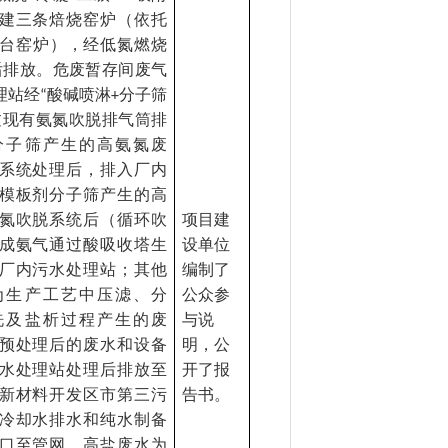
建三条焙烧窑炉（依托
台窑炉），经低氮燃烧
后排放。危废暂存间废气
理站经
酸碱喷淋
分子筛
“
+
过现有氨氮吹脱排气筒排
分子筛产生的高氨氮废
系统处理后，排入厂内
模板剂分子筛产生的高
氮吹脱系统后（循环吹
项目建
成氨气通过酸吸收塔生
设单位
厂内污水处理站；其他
编制了
为生产工艺中压滤、分
公众参
洗及盐析过程产生的废
与说
预处理后的废水和设备
明，公
水处理站处理后排放至
开了报
新材料开发区市第三污
告书。
冷却水排水和纯水制备
口至管网。高盐废水为