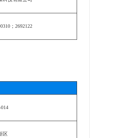
310；269212
2
-014
新区