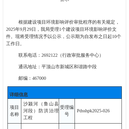
根据建设项目环境影响评价审批程序的有关规定，
20
2
5
年
9
月
29
日，我局受理
1
个建设项目环境影响评价文
件。现将受理情况予以公示，公示期为
自发布之日起
10
个
工作日
。
联系电话：
269212
2
（行政审批服务中心）
通讯地址：平顶山市新城区和谐路中段
邮编：
467000
详细信息
沙颍河（鲁山县
项目
受理编
河段）防洪治理
Pdsshpk202
5-026
名称
号
工程