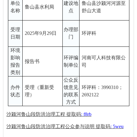
单位
建设地
鲁山县沙颍河河源至
鲁山县水利局
名称
点
舒山大道
受理
办理部
20
2
5
年
9
月
29
日
环评科
日期
门
环境
影响
环评编
河南可人科技有限公
报告
书
报告
制单位
司
类别
公众反
办件
受理
（重新受
馈意见
环评科：
3990310；
状态
理）
的联系
269212
2
方式
沙颍河鲁山段防洪治理工程
提取码
: f8rb
沙颍河鲁山段防洪治理工程公众参与说明
提取码
: 5weu