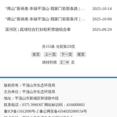
2025-10-14
“两山”新画卷 幸福平顶山·我家门前那条路 | 叶县1号公路--串起沿途风景 铺就致富大道
2025-10-09
“两山”新画卷 幸福平顶山·我家门前那条河｜北汝河畔“换新装” 点亮群众“小确幸”
湛河区 | 疏堵结合打好秸秆禁烧组合拳
2025-09-29
共153条 当前第2/8页
首页
上一页
下一页
尾页
跳转到第
页
版权所有：平顶山市生态环境局
主办单位：平顶山市生态环境局
地址：平顶山市新城区和谐路中段
联系电话：0375 3990307 网站标识码：4104000002
豫ICP备11012098号-2 豫公网安备41040202000134号