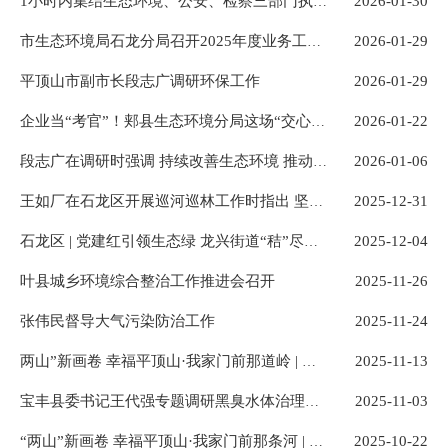
2026-01-30
1小时内集结生态环境、公安、检察三部门执法人，所为何事
2026-01-29
市生态环境局石龙分局召开2025年度业务工作(环境空气质量)分析会
平顶山市副市长段志广调研环保工作
2026-01-29
2026-01-22
企业当“考官”！郏县生态环境分局这场“交心会”接地气
2026-01-06
段志广在调研时强调 持续改善生态环境 推动产业绿色发展
2025-12-31
王如厂在石龙区开展巡河巡林工作时指出 坚持绿色发展 筑牢生态屏障
2025-12-04
石龙区 | 党建红引领生态绿 龙兴街道“秸”尽全力护蓝天
叶县城乡环境综合整治工作推进会召开
2025-11-26
张伟民督导大气污染防治工作
2025-11-24
2025-11-13
两山”新画卷 幸福平顶山·我家门前那道岭 | 昔日荒土岭 今日花果山
2025-11-03
宝丰县委书记王代强专题调研黑臭水体治理工作
2025-10-22
“两山”新画卷 幸福平顶山·我家门前那条河 | 一条玉带穿城过 半城山水半城绿